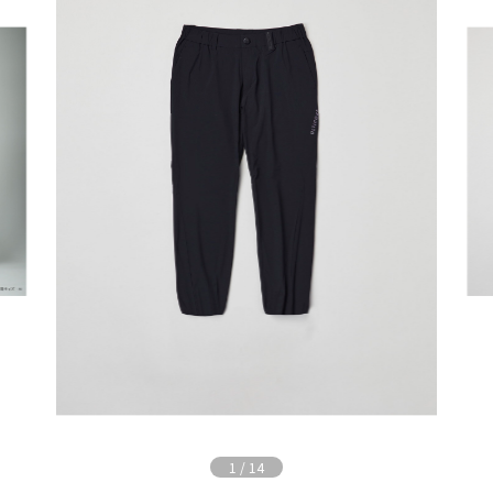
1
/
14