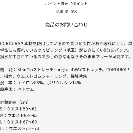
ポイント還元
0ポイント
品番
IBL03K
商品のお問い合わせ
CORDURA ® 素材を使用しているので高い耐久性があり破れにくく、摩
耗性にも優れているのでピリング（毛玉）がおきにくい9分丈パンツ。
撥水加工されているので少しの急な雨ならそのままプレーが可能です。
機 能： ShinCloストレッチTough、4WAYストレッチ、CORDURA ®
、撥水、ウエストゴムシャーリング、接触冷感
混 率： ナイロン86%、ポリウレタン14%
原産国： ベトナム
対象範囲（cm）
S：ウエスト59～61
M：ウエスト63～65
L：ウエスト67～69
LL：ウエスト71～73