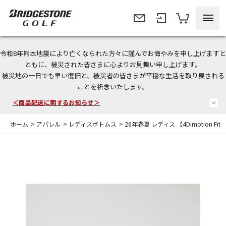
令和8年熊本地震により亡くなられた方々に謹んでお悔やみを申し上げますと
今なら新規会員登録で1,000円OFFクーポンプレゼント！
ともに、被災された皆さまに心よりお見舞い申し上げます。
被災地の一日でも早い復旧と、被災者の皆さまが平穏な生活を取り戻される
＜商品配送に関するお知らせ＞
ことを祈念いたします。
＜夏季休暇中のご注文・発送・お問い合わせ＞
ホーム
>
アパレル
>
レディスボトムス
>
26年春夏 レディス 【4Dimotion Fi