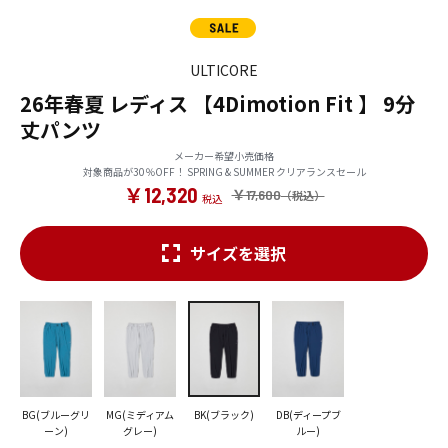
ULTICORE
26年春夏 レディス 【4Dimotion Fit 】 9分
丈パンツ
メーカー希望小売価格
対象商品が30％OFF！ SPRING & SUMMER クリアランスセール
￥12,320
￥17,600
サイズを選択
BG(ブルーグリ
MG(ミディアム
BK(ブラック)
DB(ディープブ
ーン)
グレー)
ルー)