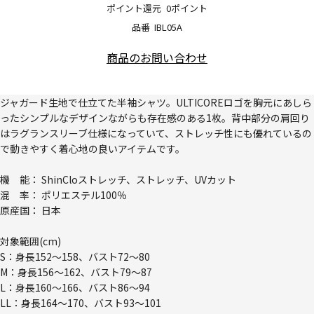
ポイント還元
0ポイント
品番
IBL05A
商品のお問い合わせ
ジャガード生地で仕立てた半袖シャツ。ULTICOREロゴを胸元にあしら
ったシンプルなデザインながらも存在感のある1枚。背中部分の肩回り
はラグランスリーブ仕様になっていて、ストレッチ性にも優れているの
で動きやすく着心地の良いアイテムです。
機 能： ShinCloストレッチ、ストレッチ、UVカット
混 率： ポリエステル100％
原産国： 日本
対象範囲(cm)
S：身長152～158、バスト72～80
M：身長156～162、バスト79～87
L：身長160～166、バスト86～94
LL：身長164～170、バスト93～101