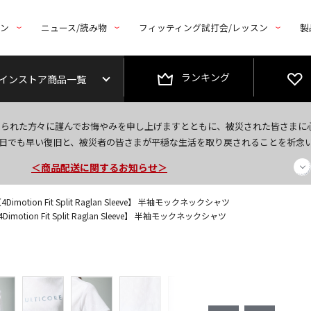
トン
ニュース/読み物
フィッティング試打会/レッスン
製
ランキング
インストア商品一覧
今なら新規会員登録で1,000円OFFクーポンプレゼント！
なられた方々に謹んでお悔やみを申し上げますとともに、被災された皆さまに
＜商品配送に関するお知らせ＞
日でも早い復旧と、被災者の皆さまが平穏な生活を取り戻されることを祈念
＜夏季休暇中のご注文・発送・お問い合わせ＞
imotion Fit Split Raglan Sleeve】 半袖モックネックシャツ
motion Fit Split Raglan Sleeve】 半袖モックネックシャツ