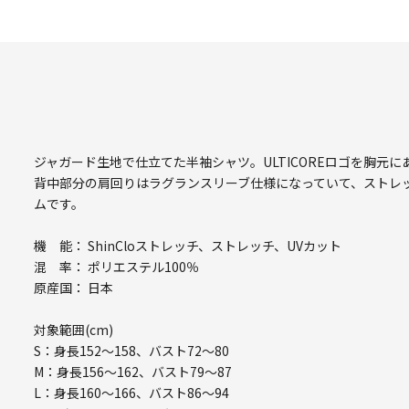
ジャガード生地で仕立てた半袖シャツ。ULTICOREロゴを胸元
背中部分の肩回りはラグランスリーブ仕様になっていて、ストレ
ムです。
機 能： ShinCloストレッチ、ストレッチ、UVカット
混 率： ポリエステル100％
原産国： 日本
対象範囲(cm)
S：身長152～158、バスト72～80
M：身長156～162、バスト79～87
L：身長160～166、バスト86～94