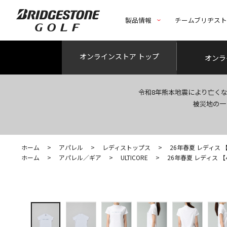
製品情報
チームブリヂス
オンライン
ストア トップ
オンラ
令和8年熊本地震により亡く
被災地の一
ホーム
>
アパレル
>
レディストップス
>
26年春夏 レディス 【4D
ホーム
>
アパレル／ギア
>
ULTICORE
>
26年春夏 レディス 【4Di