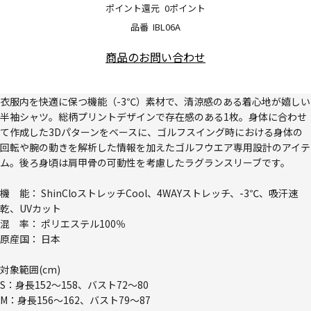
ポイント還元
0ポイント
品番
IBL06A
商品のお問い合わせ
衣服内を快適に保つ機能（-3℃）素材で、清涼感のある着心地が嬉しい
半袖シャツ。総柄プリントデザインで存在感のある1枚。身体に合わせ
て作成した3Dパターンをベースに、ゴルフスイング時における身体の
回転や腕の動きを解析した情報を加えたゴルフウエア専用設計のアイテ
ム。後ろ身頃は肩甲骨の可動性を考慮したラグランスリーブです。
機 能： ShinCloストレッチCool、4WAYストレッチ、-3℃、吸汗速
乾、UVカット
混 率： ポリエステル100％
原産国： 日本
対象範囲(cm)
S：身長152～158、バスト72～80
M：身長156～162、バスト79～87