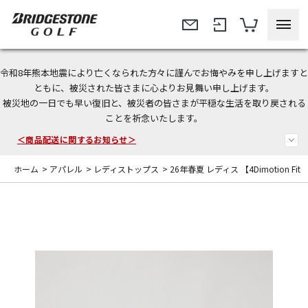
令和8年熊本地震により亡くなられた方々に謹んでお悔やみを申し上げますと
今なら新規会員登録で1,000円OFFクーポンプレゼント！
ともに、被災された皆さまに心よりお見舞い申し上げます。
被災地の一日でも早い復旧と、被災者の皆さまが平穏な生活を取り戻される
＜商品配送に関するお知らせ＞
ことを祈念いたします。
＜夏季休暇中のご注文・発送・お問い合わせ＞
ホーム
>
アパレル
>
レディストップス
>
26年春夏 レディス 【4Dimotion Fit Sp