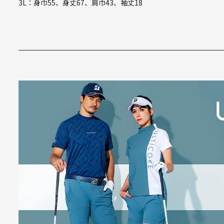
3L：身巾55、身丈67、肩巾43、袖丈18