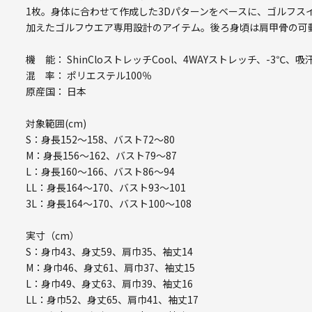
1枚。身体に合わせて作成した3Dパターンをベースに、ゴルフス
加えたゴルフウエア専用設計のアイテム。後ろ身頃は肩甲骨の可
機 能： ShinCloストレッチCool、4WAYストレッチ、-3℃、
混 率： ポリエステル100％
原産国： 日本
対象範囲(cm)
S：身長152～158、バスト72～80
M：身長156～162、バスト79～87
L：身長160～166、バスト86～94
LL：身長164～170、バスト93～101
3L：身長164～170、バスト100～108
実寸（cm）
S：身巾43、身丈59、肩巾35、袖丈14
M：身巾46、身丈61、肩巾37、袖丈15
L：身巾49、身丈63、肩巾39、袖丈16
LL：身巾52、身丈65、肩巾41、袖丈17