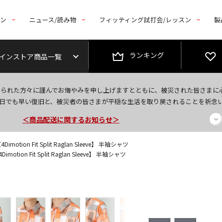
トン
ニュース/読み物
フィッティング試打会/レッスン
製
ランキング
インストア商品一覧
今なら新規会員登録で1,000円OFFクーポンプレゼント！
なられた方々に謹んでお悔やみを申し上げますとともに、被災された皆さまに
＜商品配送に関するお知らせ＞
日でも早い復旧と、被災者の皆さまが平穏な生活を取り戻されることを祈念
＜夏季休暇中のご注文・発送・お問い合わせ＞
motion Fit Split Raglan Sleeve】 半袖シャツ
otion Fit Split Raglan Sleeve】 半袖シャツ