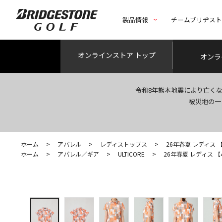
製品情報
チームブリヂス
オンライン
ストア トップ
オンラ
令和8年熊本地震により亡く
被災地の一
ホーム
>
アパレル
>
レディストップス
>
26年春夏 レディス 【4Di
ホーム
>
アパレル／ギア
>
ULTICORE
>
26年春夏 レディス 【4Dim