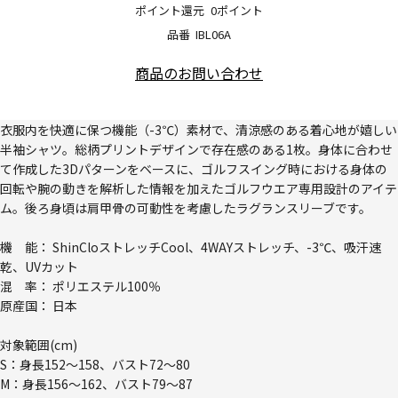
ポイント還元
0ポイント
品番
IBL06A
商品のお問い合わせ
衣服内を快適に保つ機能（-3℃）素材で、清涼感のある着心地が嬉しい
半袖シャツ。総柄プリントデザインで存在感のある1枚。身体に合わせ
て作成した3Dパターンをベースに、ゴルフスイング時における身体の
回転や腕の動きを解析した情報を加えたゴルフウエア専用設計のアイテ
ム。後ろ身頃は肩甲骨の可動性を考慮したラグランスリーブです。
機 能： ShinCloストレッチCool、4WAYストレッチ、-3℃、吸汗速
乾、UVカット
混 率： ポリエステル100％
原産国： 日本
対象範囲(cm)
S：身長152～158、バスト72～80
M：身長156～162、バスト79～87