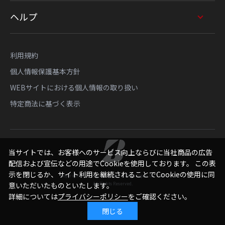
ヘルプ
利用規約
個人情報保護基本方針
WEBサイトにおける個人情報の取り扱い
特定商法に基づく表示
当サイトでは、お客様へのサービス向上ならびに当社商品の広告
配信および宣伝などの用途でCookieを使用しております。 この表
示を閉じるか、サイト利用を継続されることでCookieの使用に同
Copyright © Bridgestone Sports Sales Japan Co., Ltd.
All Rights Reserved.
意いただいたものといたします。
詳細については
プライバシーポリシー
をご確認ください。
閉じる