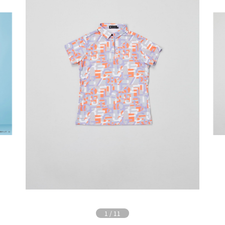
1
/
11