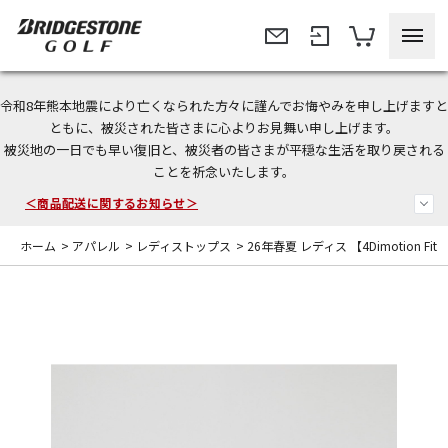
令和8年熊本地震により亡くなられた方々に謹んでお悔やみを申し上げますと
ともに、被災された皆さまに心よりお見舞い申し上げます。
被災地の一日でも早い復旧と、被災者の皆さまが平穏な生活を取り戻される
今なら新規会員登録で1,000円OFFクーポンプレゼント！
ことを祈念いたします。
＜商品配送に関するお知らせ＞
ホーム
>
アパレル
>
レディストップス
>
26年春夏 レディス 【4Dimotion Fit Sp
＜夏季休暇中のご注文・発送・お問い合わせ＞