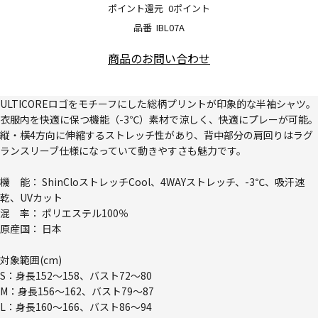
ポイント還元
0ポイント
品番
IBL07A
商品のお問い合わせ
ULTICOREロゴをモチーフにした総柄プリントが印象的な半袖シャツ。
衣服内を快適に保つ機能（-3℃）素材で涼しく、快適にプレーが可能。
縦・横4方向に伸縮するストレッチ性があり、背中部分の肩回りはラグ
ランスリーブ仕様になっていて動きやすさも魅力です。
機 能： ShinCloストレッチCool、4WAYストレッチ、-3℃、吸汗速
乾、UVカット
混 率： ポリエステル100％
原産国： 日本
対象範囲(cm)
S：身長152～158、バスト72～80
M：身長156～162、バスト79～87
L：身長160～166、バスト86～94