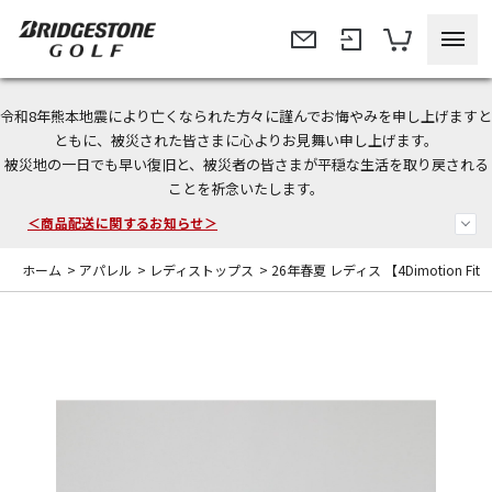
令和8年熊本地震により亡くなられた方々に謹んでお悔やみを申し上げますと
今なら新規会員登録で1,000円OFFクーポンプレゼント！
ともに、被災された皆さまに心よりお見舞い申し上げます。
被災地の一日でも早い復旧と、被災者の皆さまが平穏な生活を取り戻される
＜商品配送に関するお知らせ＞
ことを祈念いたします。
＜夏季休暇中のご注文・発送・お問い合わせ＞
ホーム
>
アパレル
>
レディストップス
>
26年春夏 レディス 【4Dimotion Fit Sp