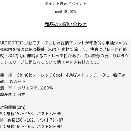
ポイント還元
0ポイント
品番
IBL07A
商品のお問い合わせ
ULTICOREロゴをモチーフにした総柄プリントが印象的な半袖シャツ。
衣服内を快適に保つ機能（-3℃）素材で涼しく、快適にプレーが可能。
縦・横4方向に伸縮するストレッチ性があり、背中部分の肩回りはラグ
ランスリーブ仕様になっていて動きやすさも魅力です。
機 能： ShinCloストレッチCool、4WAYストレッチ、-3℃、吸汗速
乾、UVカット
混 率： ポリエステル100％
原産国： 日本
対象範囲(cm)
S：身長152～158、バスト72～80
M：身長156～162、バスト79～87
L：身長160～166、バスト86～94