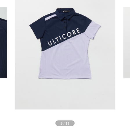
1
/
11