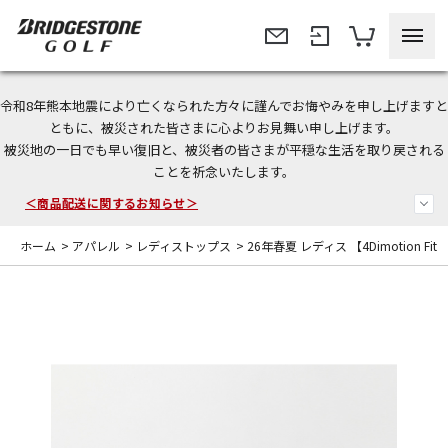
令和8年熊本地震により亡くなられた方々に謹んでお悔やみを申し上げますと
今なら新規会員登録で1,000円OFFクーポンプレゼント！
ともに、被災された皆さまに心よりお見舞い申し上げます。
被災地の一日でも早い復旧と、被災者の皆さまが平穏な生活を取り戻される
＜商品配送に関するお知らせ＞
ことを祈念いたします。
＜夏季休暇中のご注文・発送・お問い合わせ＞
ホーム
>
アパレル
>
レディストップス
>
26年春夏 レディス 【4Dimotion Fit Sp