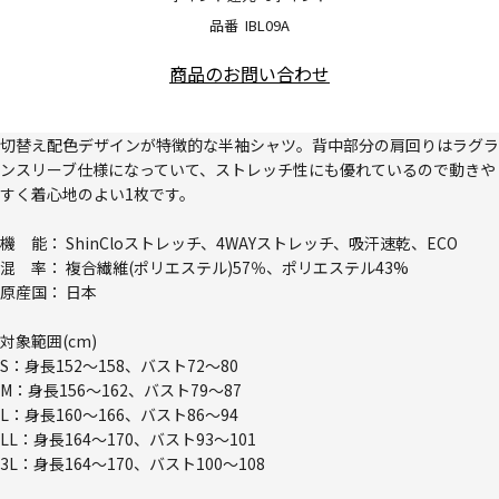
品番
IBL09A
商品のお問い合わせ
切替え配色デザインが特徴的な半袖シャツ。背中部分の肩回りはラグラ
ンスリーブ仕様になっていて、ストレッチ性にも優れているので動きや
すく着心地のよい1枚です。
機 能： ShinCloストレッチ、4WAYストレッチ、吸汗速乾、ECO
混 率： 複合繊維(ポリエステル)57％、ポリエステル43%
原産国： 日本
対象範囲(cm)
S：身長152～158、バスト72～80
M：身長156～162、バスト79～87
L：身長160～166、バスト86～94
LL：身長164～170、バスト93～101
3L：身長164～170、バスト100～108