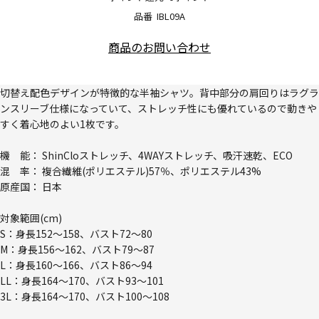
品番
IBL09A
商品のお問い合わせ
切替え配色デザインが特徴的な半袖シャツ。背中部分の肩回りはラグラ
ンスリーブ仕様になっていて、ストレッチ性にも優れているので動きや
すく着心地のよい1枚です。
機 能： ShinCloストレッチ、4WAYストレッチ、吸汗速乾、ECO
混 率： 複合繊維(ポリエステル)57％、ポリエステル43%
原産国： 日本
対象範囲(cm)
S：身長152～158、バスト72～80
M：身長156～162、バスト79～87
L：身長160～166、バスト86～94
LL：身長164～170、バスト93～101
3L：身長164～170、バスト100～108