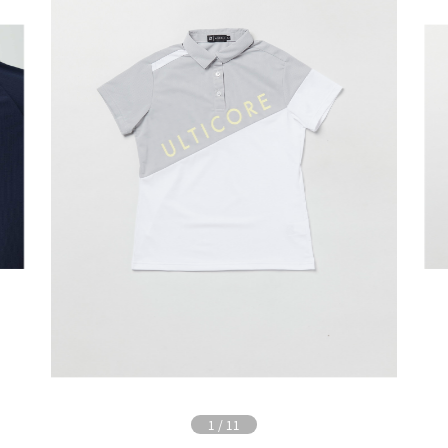
1
/
11