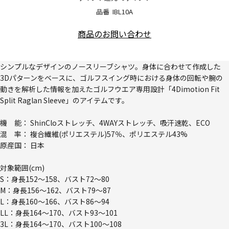
品番
IBL10A
商品のお問い合わせ
シンプルなデザインのノースリーブシャツ。身体に合わせて作成した
3Dパターンをベースに、ゴルフスイング時における身体の回転や腕の
動きを解析した情報を加えたゴルフウエア専用設計「4Dimotion Fit
Split Raglan Sleeve」のアイテムです。
機 能： ShinCloストレッチ、4WAYストレッチ、吸汗速乾、ECO
混 率： 複合繊維(ポリエステル)57％、ポリエステル43%
原産国： 日本
対象範囲(cm)
S：身長152～158、バスト72～80
M：身長156～162、バスト79～87
L：身長160～166、バスト86～94
LL：身長164～170、バスト93～101
3L：身長164～170、バスト100～108