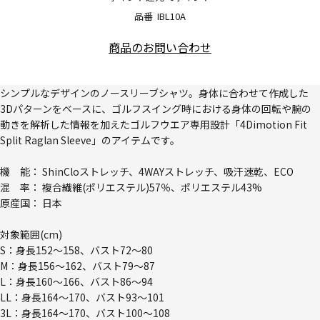
品番
IBL10A
商品のお問い合わせ
シンプルなデザインのノースリーブシャツ。身体に合わせて作成した
3Dパターンをベースに、ゴルフスイング時における身体の回転や腕の
動きを解析した情報を加えたゴルフウエア専用設計「4Dimotion Fit
Split Raglan Sleeve」のアイテムです。
機 能： ShinCloストレッチ、4WAYストレッチ、吸汗速乾、ECO
混 率： 複合繊維(ポリエステル)57％、ポリエステル43%
原産国： 日本
対象範囲(cm)
S：身長152～158、バスト72～80
M：身長156～162、バスト79～87
L：身長160～166、バスト86～94
LL：身長164～170、バスト93～101
3L：身長164～170、バスト100～108