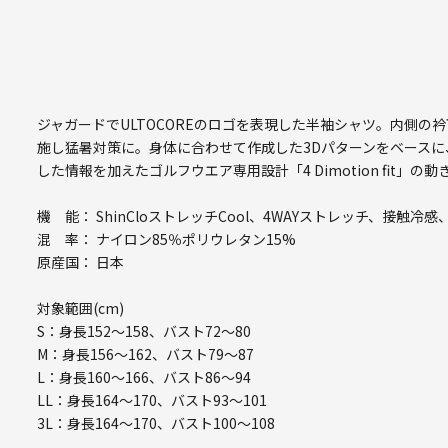
ジャガードでULTOCOREのロゴを表現した半袖シャツ。内側
施し猛暑対策に。身体に合わせて作成した3Dパターンをベース
した情報を加えたゴルフウエア専用設計「4 Dimotion fit」
機 能： ShinCloストレッチCool、4WAYストレッチ、接触冷
混 率： ナイロン85％ポリウレタン15%
原産国： 日本
対象範囲(cm)
S：身長152～158、バスト72～80
M：身長156～162、バスト79～87
L：身長160～166、バスト86～94
LL：身長164～170、バスト93～101
3L：身長164～170、バスト100～108