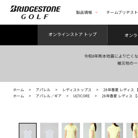
製品情報
チームブリヂス
オンライン
ストア トップ
オンラ
令和8年熊本地震により亡く
被災地の一
ホーム
>
アパレル
>
レディストップス
>
26年春夏 レディス 【4
ホーム
>
アパレル／ギア
>
ULTICORE
>
26年春夏 レディス 【4D