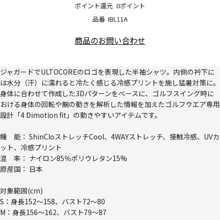
ポイント還元
0ポイント
品番
IBL11A
商品のお問い合わせ
ジャガードでULTOCOREのロゴを表現した半袖シャツ。内側の衿下に
は水分（汗）に濡れると冷たく感じる冷感プリントを施し猛暑対策に。
身体に合わせて作成した3Dパターンをベースに、ゴルフスイング時に
おける身体の回転や腕の動きを解析した情報を加えたゴルフウエア専用
設計「4 Dimotion fit」の動きやすいアイテムです。
機 能： ShinCloストレッチCool、4WAYストレッチ、接触冷感、UVカ
ット、冷感プリント
混 率： ナイロン85％ポリウレタン15%
原産国： 日本
対象範囲(cm)
S：身長152～158、バスト72～80
M：身長156～162、バスト79～87