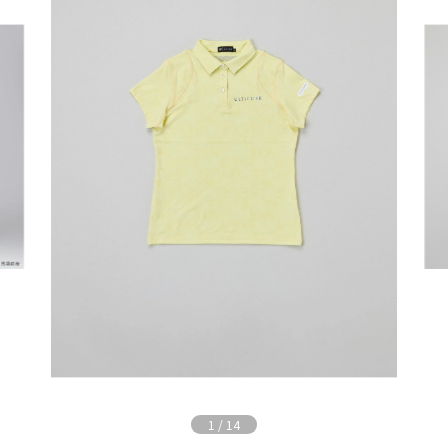
1
/
14