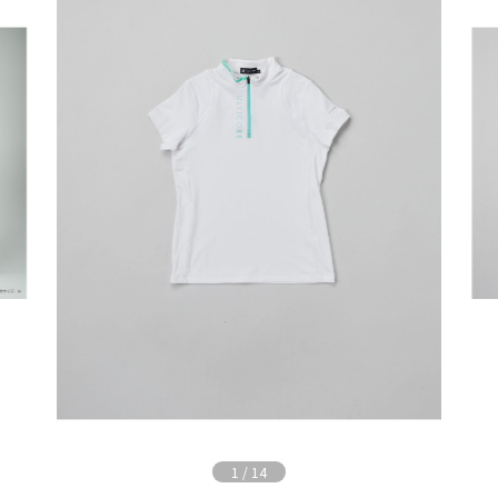
1
/
14