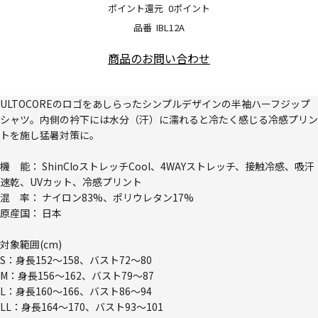
ポイント還元
0ポイント
品番
IBL12A
商品のお問い合わせ
ULTOCOREのロゴをあしらったシンプルデザインの半袖ハーフジップ
シャツ。内側の衿下には水分（汗）に濡れると冷たく感じる冷感プリン
トを施し猛暑対策に。
機 能： ShinCloストレッチCool、4WAYストレッチ、接触冷感、吸汗
速乾、UVカット、冷感プリント
混 率： ナイロン83%、ポリウレタン17%
原産国： 日本
対象範囲(cm)
S：身長152～158、バスト72～80
M：身長156～162、バスト79～87
L：身長160～166、バスト86～94
LL：身長164～170、バスト93～101