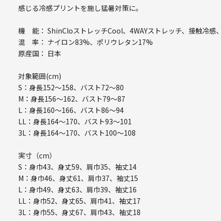
感じる冷感プリントを施し猛暑対策に。
機 能： ShinCloストレッチCool、4WAYストレッチ、接触
混 率： ナイロン83%、ポリウレタン17%
原産国： 日本
対象範囲(cm)
S：身長152～158、バスト72～80
M：身長156～162、バスト79～87
L：身長160～166、バスト86～94
LL：身長164～170、バスト93～101
3L：身長164～170、バスト100～108
実寸（cm）
S：身巾43、身丈59、肩巾35、袖丈14
M：身巾46、身丈61、肩巾37、袖丈15
L：身巾49、身丈63、肩巾39、袖丈16
LL：身巾52、身丈65、肩巾41、袖丈17
3L：身巾55、身丈67、肩巾43、袖丈18