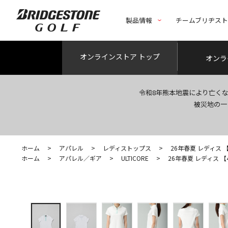
製品情報
チームブリヂス
オンライン
ストア トップ
オンラ
令和8年熊本地震により亡く
被災地の一
ホーム
>
アパレル
>
レディストップス
>
26年春夏 レディス 【4
ホーム
>
アパレル／ギア
>
ULTICORE
>
26年春夏 レディス 【4D