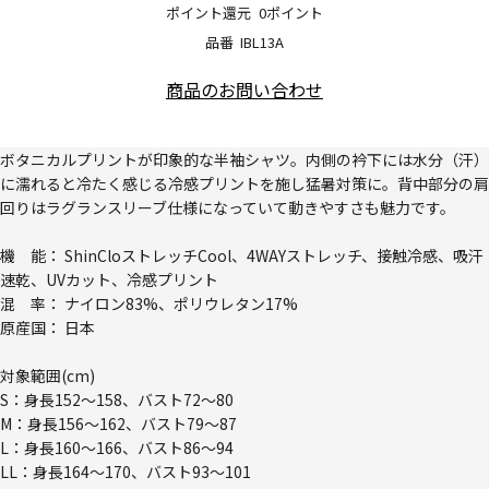
ポイント還元
0ポイント
品番
IBL13A
商品のお問い合わせ
ボタニカルプリントが印象的な半袖シャツ。内側の衿下には水分（汗）
に濡れると冷たく感じる冷感プリントを施し猛暑対策に。背中部分の肩
回りはラグランスリーブ仕様になっていて動きやすさも魅力です。
機 能： ShinCloストレッチCool、4WAYストレッチ、接触冷感、吸汗
速乾、UVカット、冷感プリント
混 率： ナイロン83%、ポリウレタン17%
原産国： 日本
対象範囲(cm)
S：身長152～158、バスト72～80
M：身長156～162、バスト79～87
L：身長160～166、バスト86～94
LL：身長164～170、バスト93～101