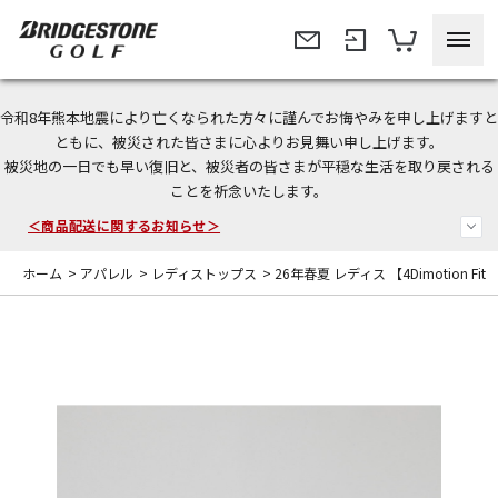
令和8年熊本地震により亡くなられた方々に謹んでお悔やみを申し上げますと
ともに、被災された皆さまに心よりお見舞い申し上げます。
被災地の一日でも早い復旧と、被災者の皆さまが平穏な生活を取り戻される
今なら新規会員登録で1,000円OFFクーポンプレゼント！
ことを祈念いたします。
＜商品配送に関するお知らせ＞
ホーム
>
アパレル
>
レディストップス
>
26年春夏 レディス 【4Dimotion Fit Sp
＜夏季休暇中のご注文・発送・お問い合わせ＞