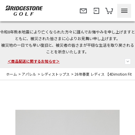
令和8年熊本地震により亡くなられた方々に謹んでお悔やみを申し上げますと
ともに、被災された皆さまに心よりお見舞い申し上げます。
被災地の一日でも早い復旧と、被災者の皆さまが平穏な生活を取り戻される
今なら新規会員登録で1,000円OFFクーポンプレゼント！
ことを祈念いたします。
＜商品配送に関するお知らせ＞
ホーム
>
アパレル
>
レディストップス
>
26年春夏 レディス 【4Dimotion Fit Sp
＜夏季休暇中のご注文・発送・お問い合わせ＞