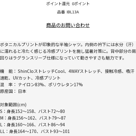
ポイント還元
0ポイント
品番
IBL13A
商品のお問い合わせ
ボタニカルプリントが印象的な半袖シャツ。内側の衿下には水分（汗）
に濡れると冷たく感じる冷感プリントを施し猛暑対策に。背中部分の肩
回りはラグランスリーブ仕様になっていて動きやすさも魅力です。
機 能： ShinCloストレッチCool、4WAYストレッチ、接触冷感、吸汗
速乾、UVカット、冷感プリント
混 率： ナイロン83%、ポリウレタン17%
原産国： 日本
対象範囲(cm)
S：身長152～158、バスト72～80
M：身長156～162、バスト79～87
L：身長160～166、バスト86～94
LL：身長164～170、バスト93～101