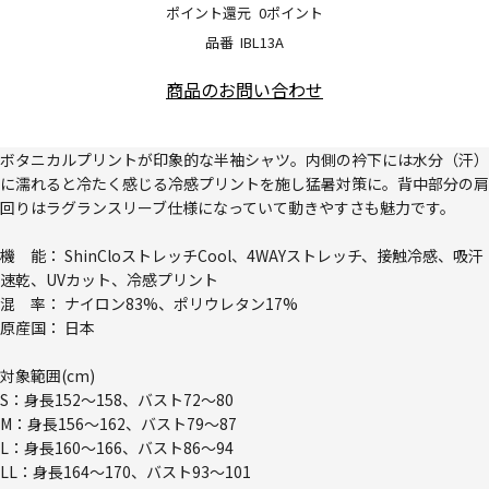
ポイント還元
0ポイント
品番
IBL13A
商品のお問い合わせ
ボタニカルプリントが印象的な半袖シャツ。内側の衿下には水分（汗）
に濡れると冷たく感じる冷感プリントを施し猛暑対策に。背中部分の肩
回りはラグランスリーブ仕様になっていて動きやすさも魅力です。
機 能： ShinCloストレッチCool、4WAYストレッチ、接触冷感、吸汗
速乾、UVカット、冷感プリント
混 率： ナイロン83%、ポリウレタン17%
原産国： 日本
対象範囲(cm)
S：身長152～158、バスト72～80
M：身長156～162、バスト79～87
L：身長160～166、バスト86～94
LL：身長164～170、バスト93～101