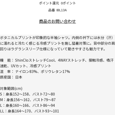
ポイント還元
0ポイント
品番
IBL13A
商品のお問い合わせ
ボタニカルプリントが印象的な半袖シャツ。内側の衿下には水分（汗）
に濡れると冷たく感じる冷感プリントを施し猛暑対策に。背中部分の肩
回りはラグランスリーブ仕様になっていて動きやすさも魅力です。
機 能： ShinCloストレッチCool、4WAYストレッチ、接触冷感、吸汗
速乾、UVカット、冷感プリント
混 率： ナイロン83%、ポリウレタン17%
原産国： 日本
対象範囲(cm)
S：身長152～158、バスト72～80
M：身長156～162、バスト79～87
L：身長160～166、バスト86～94
LL：身長164～170、バスト93～101