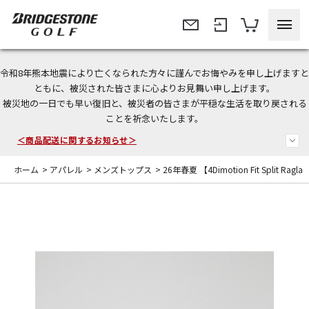
令和8年熊本地震により亡くなられた方々に謹んでお悔やみを申し上げますと
今なら新規会員登録で1,000円OFFクーポンプレゼント！
ともに、被災された皆さまに心よりお見舞い申し上げます。
被災地の一日でも早い復旧と、被災者の皆さまが平穏な生活を取り戻される
＜商品配送に関するお知らせ＞
ことを祈念いたします。
＜夏季休暇中のご注文・発送・お問い合わせ＞
ホーム
>
アパレル
>
メンズトップス
>
26年春夏 【4Dimotion Fit Split Rag