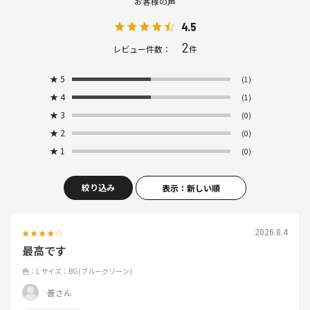
お客様の声
4.5
2
レビュー件数：
件
★
5
(1)
★
4
(1)
★
3
(0)
★
2
(0)
★
1
(0)
絞り込み
表示：新しい順
2026.8.4
最高です
色：L
サイズ：BG(ブルーグリーン)
善さん