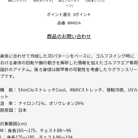
BK(ブラック)
WH(ホワイト)
BG(ブルーグリ
OR(オレンジ)
ーン)
ポイント還元
0ポイント
品番
IBM01A
商品のお問い合わせ
身体に合わせて作成した3Dパターンをベースに、ゴルフスイング時に
おける身体の回転や腕の動きを解析した情報を加えたゴルフウエア専用
設計のアイテム。後ろ身頃は肩甲骨の可動性を考慮したラグランスリー
ブです。
機 能： ShinCloストレッチCool、4WAYストレッチ、接触冷感、UVカ
ット
混 率： ナイロン71％、ポリウレタン29％
原産国： 日本
対象範囲(cm)
M：身長165～175、チェスト88～96
L：身長175～185、チェスト96～104