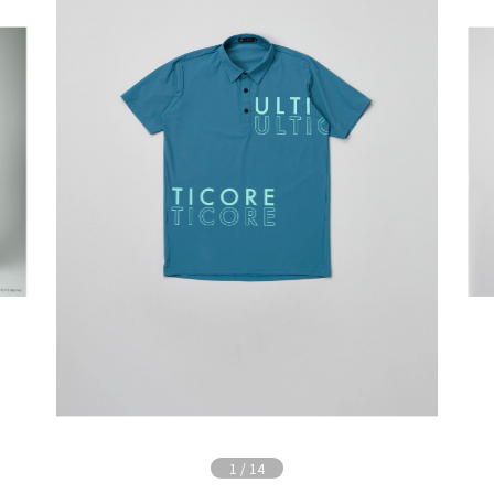
1
/
14