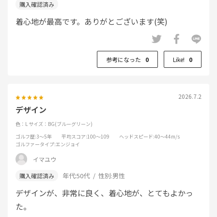
着心地が最高です。ありがとございます(笑)
参考になった
0
Like!
0
2026.7.2
デザイン
色：L
サイズ：BG(ブルーグリーン)
ゴルフ歴
:3～5年
平均スコア
:100～109
ヘッドスピード
:40～44m/s
ゴルファータイプ
:エンジョイ
イマユウ
年代:
50代
性別:
男性
デザインが、非常に良く、着心地が、とてもよかっ
た。