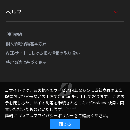
ヘルプ
利用規約
個人情報保護基本方針
WEBサイトにおける個人情報の取り扱い
特定商法に基づく表示
当サイトでは、お客様へのサービス向上ならびに当社商品の広告
配信および宣伝などの用途でCookieを使用しております。 この表
示を閉じるか、サイト利用を継続されることでCookieの使用に同
Copyright © Bridgestone Sports Sales Japan Co., Ltd.
All Rights Reserved.
意いただいたものといたします。
詳細については
プライバシーポリシー
をご確認ください。
閉じる