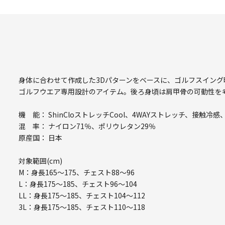
身体に合わせて作成した3Dパターンをベースに、ゴルフスイン
ゴルフウエア専用設計のアイテム。後ろ身頃は肩甲骨の可動性を
機 能： ShinCloストレッチCool、4WAYストレッチ、接触冷感
混 率： ナイロン71％、ポリウレタン29％
原産国： 日本
対象範囲(cm)
M：身長165～175、チェスト88～96
L：身長175～185、チェスト96～104
LL：身長175～185、チェスト104～112
3L：身長175～185、チェスト110～118