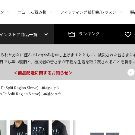
トン
ニュース/読み物
フィッティング試打会/レッスン
製
ランキング
インストア商品一覧
今なら新規会員登録で1,000円OFFクーポンプレゼント！
なられた方々に謹んでお悔やみを申し上げますとともに、被災された皆さまに
＜商品配送に関するお知らせ＞
日でも早い復旧と、被災者の皆さまが平穏な生活を取り戻されることを祈念
＜夏季休暇中のご注文・発送・お問い合わせ＞
it Split Raglan Sleeve】 半袖シャツ
Fit Split Raglan Sleeve】 半袖シャツ