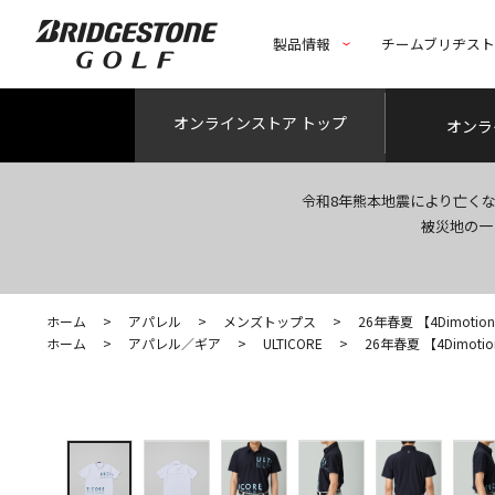
製品情報
チームブリヂス
オンライン
ストア トップ
オンラ
令和8年熊本地震により亡く
被災地の一
ホーム
>
アパレル
>
メンズトップス
>
26年春夏 【4Dimotion F
ホーム
>
アパレル／ギア
>
ULTICORE
>
26年春夏 【4Dimotion 