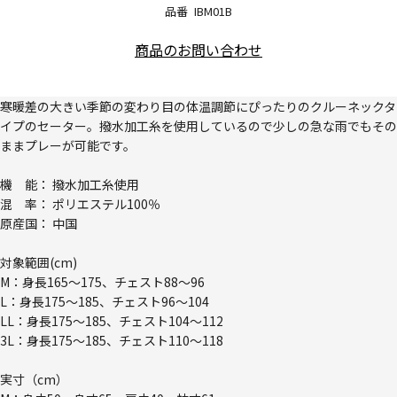
品番
IBM01B
商品のお問い合わせ
寒暖差の大きい季節の変わり目の体温調節にぴったりのクルーネックタ
イプのセーター。撥水加工糸を使用しているので少しの急な雨でもその
ままプレーが可能です。
機 能： 撥水加工糸使用
混 率： ポリエステル100％
原産国： 中国
対象範囲(cm)
M：身長165～175、チェスト88～96
L：身長175～185、チェスト96～104
LL：身長175～185、チェスト104～112
3L：身長175～185、チェスト110～118
実寸（cm）