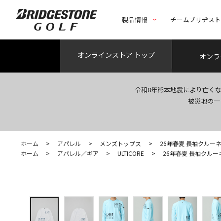
製品情報
チームブリヂス
オンライン
ストア トップ
オンラ
令和8年熊本地震により亡く
被災地の一
ホーム
>
アパレル
>
メンズトップス
>
26年春夏 長袖クルー
ホーム
>
アパレル／ギア
>
ULTICORE
>
26年春夏 長袖クル