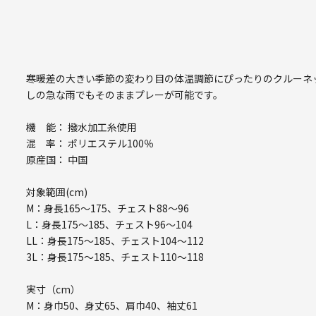
寒暖差の大きい季節の変わり目の体温調節にぴったりのクルーネ
しの急な雨でもそのままプレーが可能です。
機 能： 撥水加工糸使用
混 率： ポリエステル100％
原産国： 中国
対象範囲(cm)
M：身長165～175、チェスト88～96
L：身長175～185、チェスト96～104
LL：身長175～185、チェスト104～112
3L：身長175～185、チェスト110～118
実寸（cm）
M：身巾50、身丈65、肩巾40、袖丈61