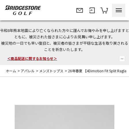
令和8年熊本地震により亡くなられた方々に謹んでお悔やみを申し上げますと
今なら新規会員登録で1,000円OFFクーポンプレゼント！
ともに、被災された皆さまに心よりお見舞い申し上げます。
被災地の一日でも早い復旧と、被災者の皆さまが平穏な生活を取り戻される
＜商品配送に関するお知らせ＞
ことを祈念いたします。
＜夏季休暇中のご注文・発送・お問い合わせ＞
ホーム
>
アパレル
>
メンズトップス
>
26年春夏 【4Dimotion Fit Split Ra