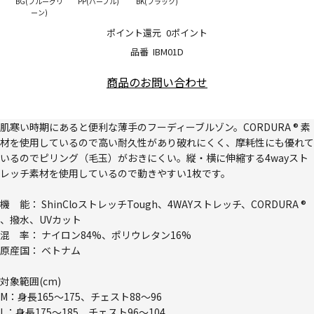
BG(ブルーグリ
PP(パープル)
BK(ブラック)
ーン)
ポイント還元
0ポイント
品番
IBM01D
商品のお問い合わせ
肌寒い時期にあると便利な薄手のフーディーブルゾン。CORDURA ® 素
材を使用しているので高い耐久性があり破れにくく、摩耗性にも優れて
いるのでピリング（毛玉）がおきにくい。縦・横に伸縮する4wayスト
レッチ素材を使用しているので動きやすい1枚です。
機 能： ShinCloストレッチTough、4WAYストレッチ、CORDURA ®
、撥水、UVカット
混 率： ナイロン84%、ポリウレタン16%
原産国： ベトナム
対象範囲(cm)
M：身長165～175、チェスト88～96
L：身長175～185、チェスト96～104