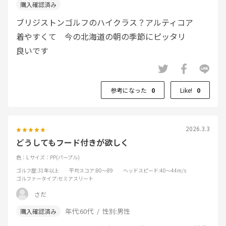
ブリジストンゴルフのハイクラス？アルティコア
着やすくて 今の北海道の朝の季節にピッタリ
良いです
参考になった
0
Like!
0
2026.3.3
どうしてもフード付きが欲しく
色：L
サイズ：PP(パープル)
ゴルフ歴
:31年以上
平均スコア
:80～89
ヘッドスピード
:40～44m/s
ゴルファータイプ
:セミアスリート
さだ
年代:
60代
性別:
男性