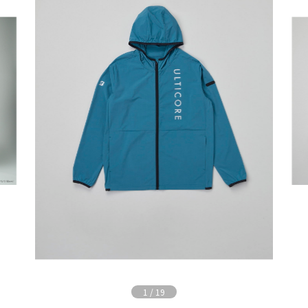
1
/
19