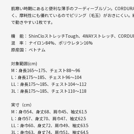
肌寒い時期にあると便利な薄手のフーディーブルゾン。CORDUR
く、摩耗性にも優れているのでピリング（毛玉）がおきにくい。縦
で動きやすい1枚です。
機 能： ShinCloストレッチTough、4WAYストレッチ、CORDU
混 率： ナイロン84%、ポリウレタン16%
原産国： ベトナム
対象範囲(cm)
M：身長165～175、チェスト88～96
L：身長175～185、チェスト96～104
LL：身長175～185、チェスト104～112
3L：身長175～185、チェスト110～118
実寸（cm）
M：身巾54、身丈68、肩巾45、袖丈61.5
L：身巾57、身丈70、肩巾47、袖丈62.5
LL：身巾60、身丈72、肩巾49、袖丈63.5
3L：身巾63、身丈74、肩巾51、袖丈64.5