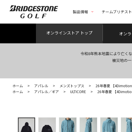
製品情報
チームブリヂス
オンライン
ストア トップ
オンラ
令和8年熊本地震により亡く
被災地の一
ホーム
>
アパレル
>
メンズトップス
>
26年春夏 【4Dimotion 
ホーム
>
アパレル／ギア
>
ULTICORE
>
26年春夏 【4Dimotion