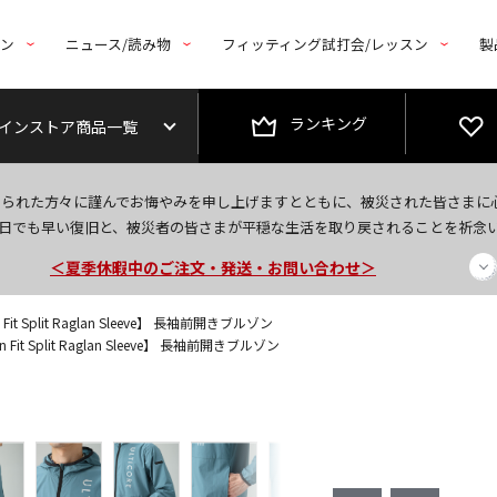
トン
ニュース/読み物
フィッティング試打会/レッスン
製
ランキング
インストア商品一覧
今なら新規会員登録で1,000円OFFクーポンプレゼント！
なられた方々に謹んでお悔やみを申し上げますとともに、被災された皆さまに
＜商品配送に関するお知らせ＞
日でも早い復旧と、被災者の皆さまが平穏な生活を取り戻されることを祈念
＜夏季休暇中のご注文・発送・お問い合わせ＞
Fit Split Raglan Sleeve】 長袖前開きブルゾン
 Fit Split Raglan Sleeve】 長袖前開きブルゾン