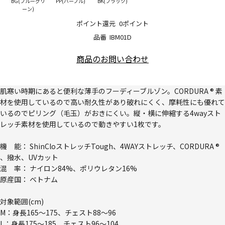
BG(ブルーグリ
PP(パープル)
BK(ブラック)
ーン)
ポイント還元
0ポイント
品番
IBM01D
商品のお問い合わせ
肌寒い時期にあると便利な薄手のフーディーブルゾン。CORDURA ® 素
材を使用しているので高い耐久性があり破れにくく、摩耗性にも優れて
いるのでピリング（毛玉）がおきにくい。縦・横に伸縮する4wayスト
レッチ素材を使用しているので動きやすい1枚です。
機 能： ShinCloストレッチTough、4WAYストレッチ、CORDURA ®
、撥水、UVカット
混 率： ナイロン84%、ポリウレタン16%
原産国： ベトナム
対象範囲(cm)
M：身長165～175、チェスト88～96
L：身長175～185、チェスト96～104