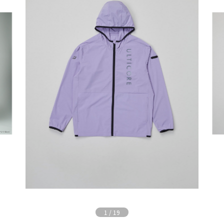
1
/
19