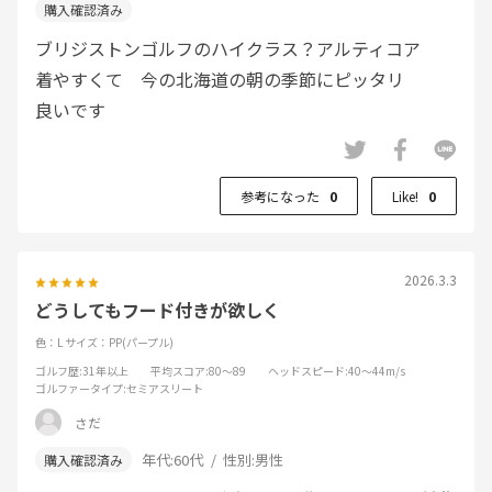
ブリジストンゴルフのハイクラス？アルティコア
着やすくて 今の北海道の朝の季節にピッタリ
良いです
参考になった
0
Like!
0
2026.3.3
どうしてもフード付きが欲しく
色：L
サイズ：PP(パープル)
ゴルフ歴
:31年以上
平均スコア
:80～89
ヘッドスピード
:40～44m/s
ゴルファータイプ
:セミアスリート
さだ
年代:
60代
性別:
男性