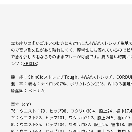
立ち座りの多いゴルフの動きにも対応した4WAYストレッチ生地で
ので高い耐久性があり破れにくく、摩耗性にも優れているのでピ
で急な少しの雨ならそのままプレーが可能です。夏の暑い時期に
ンツ：
3BI01S
）
機 能： ShinCloストレッチTough、4WAYストレッチ、CO
混 率： 表地：ナイロン87%、ポリウレタン13%、WHのみ裏地
原産国： ベトナム
実寸（cm）
76：ウエスト：79、ヒップ98、ワタリ巾30.4、股上24、裾巾17.
79：ウエスト82、ヒップ101、ワタリ巾31.2、股上24.5、裾巾17.
82：ウエスト85、ヒップ104、ワタリ巾32、股上25、裾巾18、股
85：ウエスト88、ヒップ107、ワタリ巾32.8、股上25.5、裾巾18.