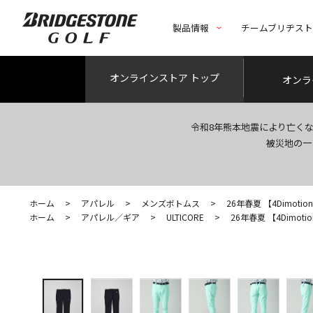
製品情報
チームブリヂス
オンライン
ストア トップ
オンラ
令和8年熊本地震により亡く
被災地の一
ホーム
>
アパレル
>
メンズボトムス
>
26年春夏 【4Dimotio
ホーム
>
アパレル／ギア
>
ULTICORE
>
26年春夏 【4Dimoti