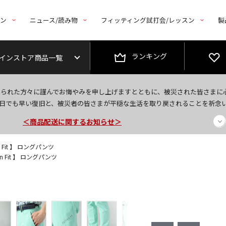
トン
ニュース/読み物
フィッティング試打会/レッスン
製
ランキング
インストア商品一覧
今なら新規会員登録で1,000円OFFクーポンプレゼント！
なられた方々に謹んでお悔やみを申し上げますとともに、被災された皆さまに
＜商品配送に関するお知らせ＞
日でも早い復旧と、被災者の皆さまが平穏な生活を取り戻されることを祈念
＜夏季休暇中のご注文・発送・お問い合わせ＞
n Fit 】 ロングパンツ
on Fit 】 ロングパンツ