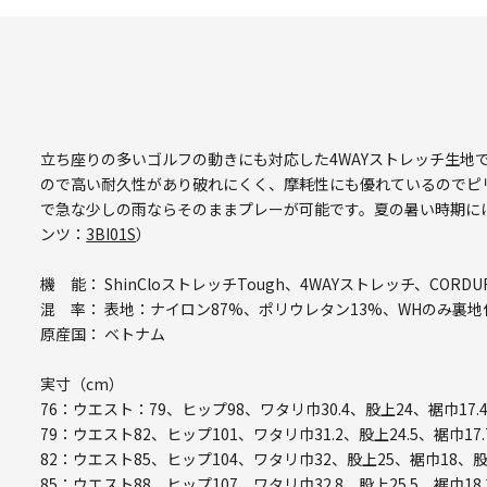
立ち座りの多いゴルフの動きにも対応した4WAYストレッチ生地で
ので高い耐久性があり破れにくく、摩耗性にも優れているのでピ
で急な少しの雨ならそのままプレーが可能です。夏の暑い時期に
ンツ：
3BI01S
）
機 能： ShinCloストレッチTough、4WAYストレッチ、CO
混 率： 表地：ナイロン87%、ポリウレタン13%、WHのみ裏地
原産国： ベトナム
実寸（cm）
76：ウエスト：79、ヒップ98、ワタリ巾30.4、股上24、裾巾17.
79：ウエスト82、ヒップ101、ワタリ巾31.2、股上24.5、裾巾17.
82：ウエスト85、ヒップ104、ワタリ巾32、股上25、裾巾18、股
85：ウエスト88、ヒップ107、ワタリ巾32.8、股上25.5、裾巾18.