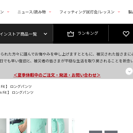
トン
ニュース/読み物
フィッティング試打会/レッスン
製
ランキング
インストア商品一覧
今なら新規会員登録で1,000円OFFクーポンプレゼント！
なられた方々に謹んでお悔やみを申し上げますとともに、被災された皆さまに
＜商品配送に関するお知らせ＞
日でも早い復旧と、被災者の皆さまが平穏な生活を取り戻されることを祈念
＜夏季休暇中のご注文・発送・お問い合わせ＞
n Fit 】 ロングパンツ
on Fit 】 ロングパンツ