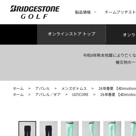
製品情報
チームブリヂス
オンライン
ストア トップ
オンラ
令和8年熊本地震により亡く
被災地の一
ホーム
>
アパレル
>
メンズボトムス
>
26年春夏 【4Dimotio
ホーム
>
アパレル／ギア
>
ULTICORE
>
26年春夏 【4Dimoti