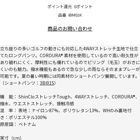
ポイント還元
0ポイント
品番
IBM01K
商品のお問い合わせ
立ち座りの多いゴルフの動きにも対応した4WAYストレッチ生地で仕立
てたロングパンツ。CORDURA® 素材を使用しているので高い耐久性が
あり破れにくく、摩耗性にも優れているのでピリング（毛玉）がおきに
くいのも魅力。撥水機能もあるので急な少しの雨ならそのままプレーが
可能です。夏の暑い時期には同素材のショートパンツ展開しています。
（ショートパンツ：
3BI01S
）
機 能： ShinCloストレッチTough、4WAYストレッチ、CORDURA®、
撥水、ウエストストレッチ、接触冷感
混 率： 表地：ナイロン87%、ポリウレタン13%、WHのみ裏地付
き：ポリエステル100%
原産国： ベトナム
実寸（cm）