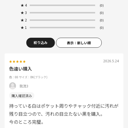
★
4
(0)
★
3
(0)
★
2
(0)
★
1
(0)
絞り込み
表示：新しい順
2026.5.24
色違い購入
色：88
サイズ：BK(ブラック)
我流3
持っている白はポケット周りやチャック付近に汚れが
残り目立つので、汚れの目立たない黒を購入。
今のところ完璧。