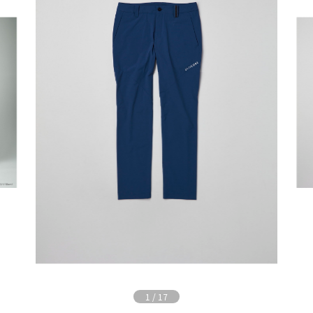
1
/
17