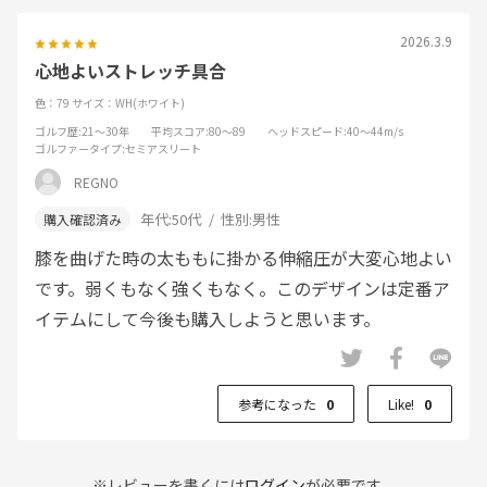
2026.3.9
心地よいストレッチ具合
色：79
サイズ：WH(ホワイト)
ゴルフ歴
:21～30年
平均スコア
:80～89
ヘッドスピード
:40～44m/s
ゴルファータイプ
:セミアスリート
REGNO
年代:
50代
性別:
男性
膝を曲げた時の太ももに掛かる伸縮圧が大変心地よい
です。弱くもなく強くもなく。このデザインは定番ア
イテムにして今後も購入しようと思います。
参考になった
0
Like!
0
※レビューを書くには
ログイン
が必要です。