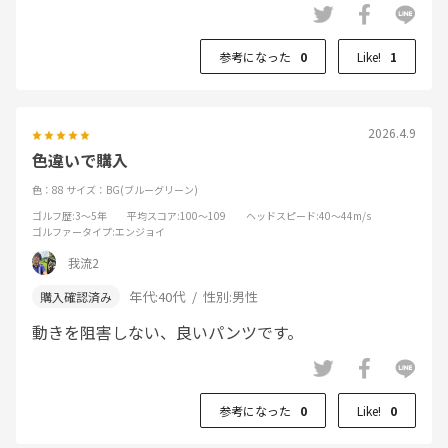
参考になった
0
Like!
1
2026.4.9
色違いで購入
色：88
サイズ：BG(ブルーグリーン)
ゴルフ歴
:3～5年
平均スコア
:100～109
ヘッドスピード
:40～44m/s
ゴルファータイプ
:エンジョイ
我流2
年代:
40代
性別:
男性
動きを阻害しない、良いパンツです。
参考になった
0
Like!
0