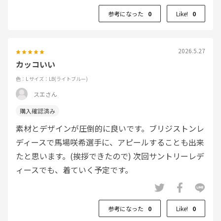
参考になった
0
Like!
0
2026.5.27
カッコいい
色：L
サイズ：LB(ライトブルー)
スエさん
素材とデザインが圧倒的に良いです。ブリジストンレ
ディースで馬場咲希選手に、アピールすることも出来
たと思います。(挨拶できたので) 次回サントリーレデ
ィースでも、着ていく予定です。
参考になった
0
Like!
0