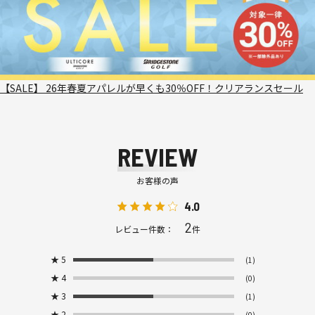
【SALE】 26年春夏アパレルが早くも30％OFF！クリアランスセール
REVIEW
お客様の声
4.0
2
レビュー件数：
件
★
5
(1)
★
4
(0)
★
3
(1)
★
2
(0)