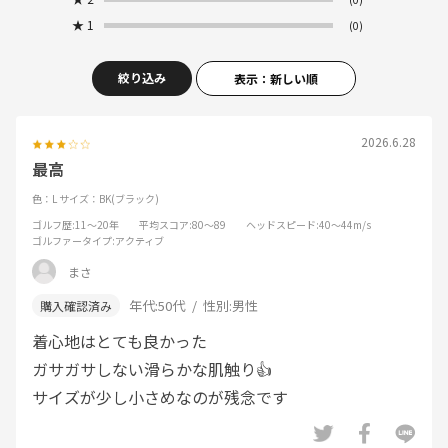
★
1
(0)
絞り込み
表示：新しい順
2026.6.28
最高
色：L
サイズ：BK(ブラック)
ゴルフ歴
:11～20年
平均スコア
:80～89
ヘッドスピード
:40～44m/s
ゴルファータイプ
:アクティブ
まさ
年代:
50代
性別:
男性
着心地はとても良かった
ガサガサしない滑らかな肌触り👍
サイズが少し小さめなのが残念です