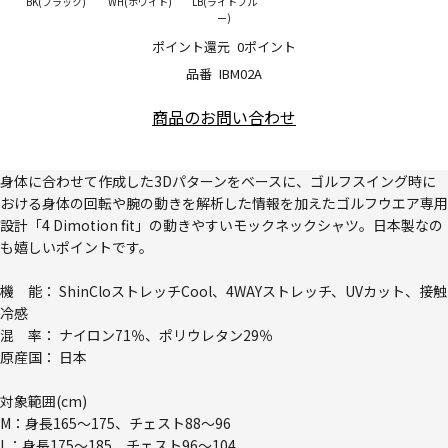
BK(ブラック)
WH(ホワイト)
LB(ライトブル
ー)
ポイント還元
0ポイント
品番
IBM02A
商品のお問い合わせ
身体に合わせて作成した3Dパターンをベースに、ゴルフスイング時に
おける身体の回転や腕の動きを解析した情報を加えたゴルフウエア専用
設計「4 Dimotion fit」の動きやすいモックネックシャツ。日本製なの
も嬉しいポイントです。
機 能： ShinCloストレッチCool、4WAYストレッチ、UVカット、接触
冷感
混 率： ナイロン71％、ポリウレタン29％
原産国： 日本
対象範囲(cm)
M：身長165～175、チェスト88～96
L：身長175～185、チェスト96～104