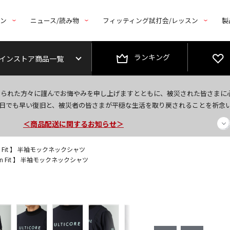
トン
ニュース/読み物
フィッティング試打会/レッスン
製
ランキング
インストア商品一覧
今なら新規会員登録で1,000円OFFクーポンプレゼント！
なられた方々に謹んでお悔やみを申し上げますとともに、被災された皆さまに
＜商品配送に関するお知らせ＞
日でも早い復旧と、被災者の皆さまが平穏な生活を取り戻されることを祈念
＜夏季休暇中のご注文・発送・お問い合わせ＞
on Fit 】 半袖モックネックシャツ
ion Fit 】 半袖モックネックシャツ