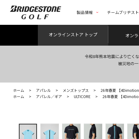
製品情報
チームブリヂス
オンライン
ストア トップ
オンラ
令和8年熊本地震により亡く
被災地の一
ホーム
>
アパレル
>
メンズトップス
>
26年春夏 【4Dimoti
ホーム
>
アパレル／ギア
>
ULTICORE
>
26年春夏 【4Dimot