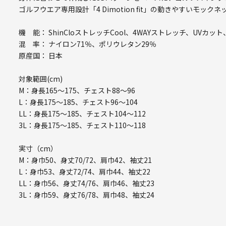
ゴルフウエア専用設計「4 Dimotion fit」の動きやすいモ
機 能： ShinCloストレッチCool、4WAYストレッチ、UVカッ
混 率： ナイロン71％、ポリウレタン29％
原産国： 日本
対象範囲(cm)
M：身長165～175、チェスト88～96
L：身長175～185、チェスト96～104
LL：身長175～185、チェスト104～112
3L：身長175～185、チェスト110～118
実寸（cm）
M：身巾50、身丈70/72、肩巾42、袖丈21
L：身巾53、身丈72/74、肩巾44、袖丈22
LL：身巾56、身丈74/76、肩巾46、袖丈23
3L：身巾59、身丈76/78、肩巾48、袖丈24