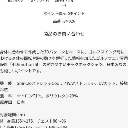
BK(ブラック)
WH(ホワイト)
LB(ライトブル
ー)
ポイント還元
0ポイント
品番
IBM02A
商品のお問い合わせ
身体に合わせて作成した3Dパターンをベースに、ゴルフスイング時に
おける身体の回転や腕の動きを解析した情報を加えたゴルフウエア専用
設計「4 Dimotion fit」の動きやすいモックネックシャツ。日本製なの
も嬉しいポイントです。
機 能： ShinCloストレッチCool、4WAYストレッチ、UVカット、接触
冷感
混 率： ナイロン71％、ポリウレタン29％
原産国： 日本
対象範囲(cm)
M：身長165～175、チェスト88～96
L：身長175～185、チェスト96～104