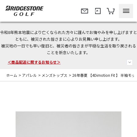
令和8年熊本地震により亡くなられた方々に謹んでお悔やみを申し上げますと
今なら新規会員登録で1,000円OFFクーポンプレゼント！
ともに、被災された皆さまに心よりお見舞い申し上げます。
被災地の一日でも早い復旧と、被災者の皆さまが平穏な生活を取り戻される
＜商品配送に関するお知らせ＞
ことを祈念いたします。
＜夏季休暇中のご注文・発送・お問い合わせ＞
ホーム
>
アパレル
>
メンズトップス
>
26年春夏 【4Dimotion Fit 】 半