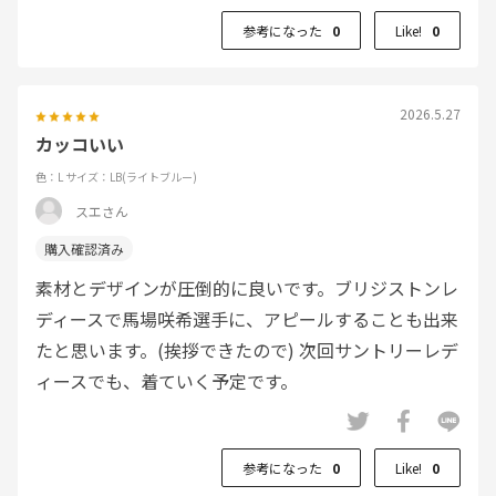
参考になった
0
Like!
0
2026.5.27
カッコいい
色：L
サイズ：LB(ライトブルー)
スエさん
素材とデザインが圧倒的に良いです。ブリジストンレ
ディースで馬場咲希選手に、アピールすることも出来
たと思います。(挨拶できたので) 次回サントリーレデ
ィースでも、着ていく予定です。
参考になった
0
Like!
0