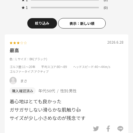
★
1
(0)
絞り込み
表示：新しい順
2026.6.28
最高
色：L
サイズ：BK(ブラック)
ゴルフ歴
:11～20年
平均スコア
:80～89
ヘッドスピード
:40～44m/s
ゴルファータイプ
:アクティブ
まさ
年代:
50代
性別:
男性
着心地はとても良かった
ガサガサしない滑らかな肌触り👍
サイズが少し小さめなのが残念です