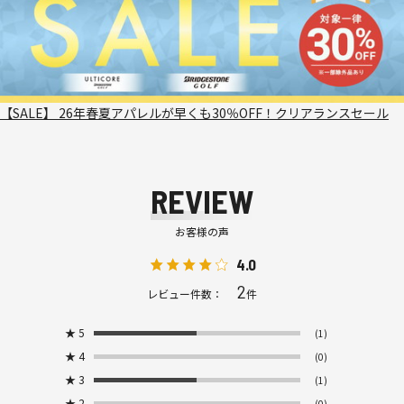
【SALE】 26年春夏アパレルが早くも30％OFF！クリアランスセール
REVIEW
お客様の声
4.0
2
レビュー件数：
件
★
5
(1)
★
4
(0)
★
3
(1)
★
2
(0)