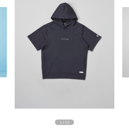
1
/
13