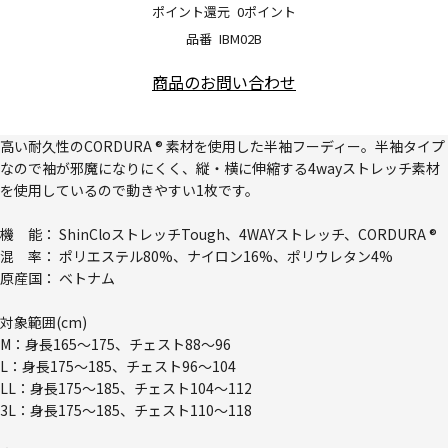
ポイント還元
0ポイント
品番
IBM02B
商品のお問い合わせ
高い耐久性のCORDURA ® 素材を使用した半袖フーディー。半袖タイプ
なので袖が邪魔になりにくく、縦・横に伸縮する4wayストレッチ素材
を使用しているので動きやすい1枚です。
機 能： ShinCloストレッチTough、4WAYストレッチ、CORDURA ®
混 率： ポリエステル80%、ナイロン16%、ポリウレタン4%
原産国： ベトナム
対象範囲(cm)
M：身長165～175、チェスト88～96
L：身長175～185、チェスト96～104
LL：身長175～185、チェスト104～112
3L：身長175～185、チェスト110～118