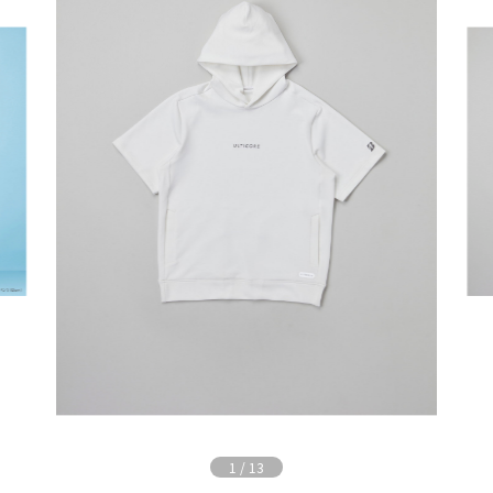
1
/
13