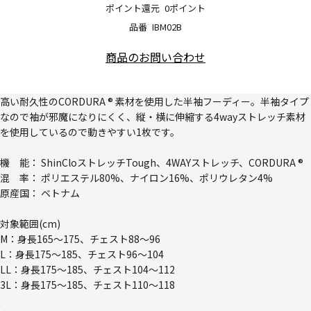
ポイント還元
0ポイント
品番
IBM02B
商品のお問い合わせ
高い耐久性のCORDURA ® 素材を使用した半袖フーディー。半袖タイプ
なので袖が邪魔になりにくく、縦・横に伸縮する4wayストレッチ素材
を使用しているので動きやすい1枚です。
機 能： ShinCloストレッチTough、4WAYストレッチ、CORDURA ®
混 率： ポリエステル80%、ナイロン16%、ポリウレタン4%
原産国： ベトナム
対象範囲(cm)
M：身長165～175、チェスト88～96
L：身長175～185、チェスト96～104
LL：身長175～185、チェスト104～112
3L：身長175～185、チェスト110～118