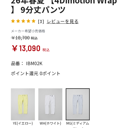
26年春夏 【4Dimotion Wrap
】 9分丈パンツ
レビューを見る
[3]
メーカー希望小売価格
￥18,700
￥13,090
品番：
IBM02K
ポイント還元
0ポイント
YE(イエロー)
WH(ホワイト)
MG(ミディアム