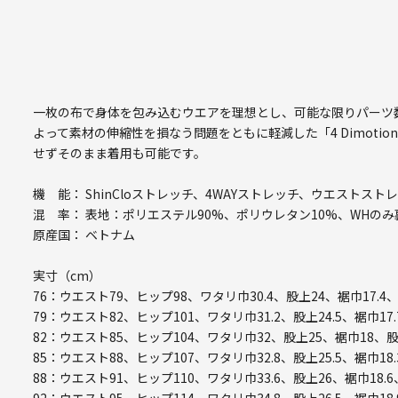
一枚の布で身体を包み込むウエアを理想とし、可能な限りパーツ
よって素材の伸縮性を損なう問題をともに軽減した「4 Dimotio
せずそのまま着用も可能です。
機 能： ShinCloストレッチ、4WAYストレッチ、ウエストスト
混 率： 表地：ポリエステル90%、ポリウレタン10%、WHのみ
原産国： ベトナム
実寸（cm）
76：ウエスト79、ヒップ98、ワタリ巾30.4、股上24、裾巾17.4
79：ウエスト82、ヒップ101、ワタリ巾31.2、股上24.5、裾巾17.
82：ウエスト85、ヒップ104、ワタリ巾32、股上25、裾巾18、股
85：ウエスト88、ヒップ107、ワタリ巾32.8、股上25.5、裾巾18.
88：ウエスト91、ヒップ110、ワタリ巾33.6、股上26、裾巾18.6