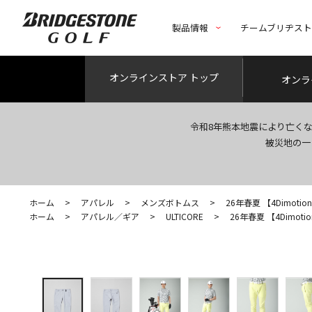
製品情報
チームブリヂス
オンライン
ストア トップ
オンラ
令和8年熊本地震により亡く
被災地の一
ホーム
>
アパレル
>
メンズボトムス
>
26年春夏 【4Dimotio
ホーム
>
アパレル／ギア
>
ULTICORE
>
26年春夏 【4Dimoti