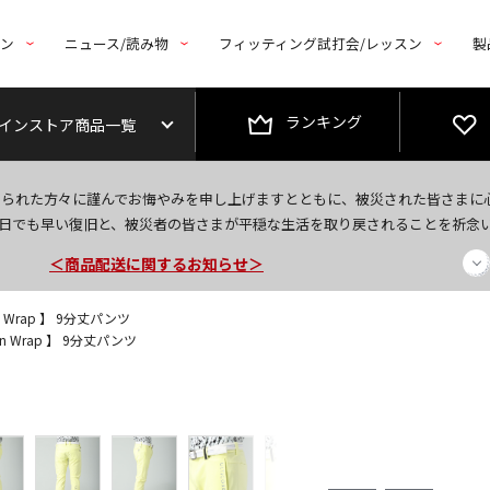
トン
ニュース/読み物
フィッティング試打会/レッスン
製
ランキング
インストア商品一覧
今なら新規会員登録で1,000円OFFクーポンプレゼント！
なられた方々に謹んでお悔やみを申し上げますとともに、被災された皆さまに
＜商品配送に関するお知らせ＞
日でも早い復旧と、被災者の皆さまが平穏な生活を取り戻されることを祈念
＜夏季休暇中のご注文・発送・お問い合わせ＞
n Wrap 】 9分丈パンツ
on Wrap 】 9分丈パンツ