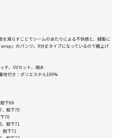
数を減らすことでシームのあたりによる不快感と、縫製に
n wrap」のパンツ。9分丈タイプになっているので裾上げ
レッチ、UVカット、撥水
裏地付き：ポリエステル100%
、股下69
7、股下70
下70
3、股下71
、股下71