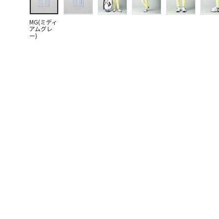
MG(ミディ
アムグレ
ー)