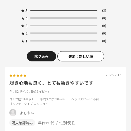
★
5
(3)
★
4
(0)
★
3
(0)
★
2
(0)
★
1
(0)
絞り込み
表示：新しい順
2026.7.15
履き心地も良く、とても動きやすいです
色：82
サイズ：NA(ネイビー)
ゴルフ歴
:31年以上
平均スコア
:90～99
ヘッドスピード
:不明
ゴルファータイプ
:エンジョイ
よしやん
年代:
60代
性別:
男性