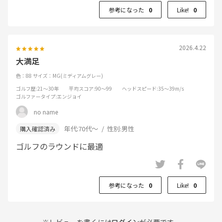
参考になった
0
Like!
0
2026.4.22
大満足
色：88
サイズ：MG(ミディアムグレー)
ゴルフ歴
:21～30年
平均スコア
:90～99
ヘッドスピード
:35～39m/s
ゴルファータイプ
:エンジョイ
no name
年代:
70代～
性別:
男性
ゴルフのラウンドに最適
参考になった
0
Like!
0
※レビューを書くには
ログイン
が必要です。