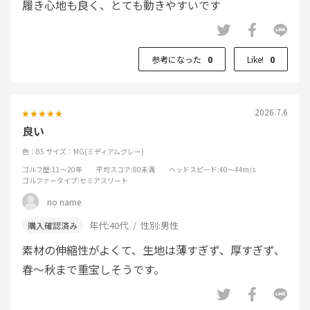
履き心地も良く、とても動きやすいです
参考になった
0
Like!
0
2026.7.6
良い
色：85
サイズ：MG(ミディアムグレー)
ゴルフ歴
:11～20年
平均スコア
:80未満
ヘッドスピード
:40～44m/s
ゴルファータイプ
:セミアスリート
no name
年代:
40代
性別:
男性
素材の伸縮性がよくて、生地は薄すぎず、厚すぎず、
春～秋まで重宝しそうです。