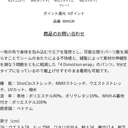
YE(イエロー)
WH(ホワイト)
MG(ミディアム
NA(ネイビー)
グレー)
ポイント還元
0ポイント
品番
IBM02K
商品のお問い合わせ
一枚の布で身体を包み込むウエアを理想とし、可能な限りパーツ数を減
らすことでシームのあたりによる不快感と、縫製によって素材の伸縮性
を損なう問題をともに軽減した「4 Dimotion wrap」のパンツ。9分丈
タイプになっているので裾上げせずそのまま着用も可能です。
機 能： ShinCloストレッチ、4WAYストレッチ、ウエストストレッ
チ、UVカット、撥水
混 率： 表地：ポリエステル90%、ポリウレタン10%、WHのみ裏地
付き：ポリエステル100%
原産国： ベトナム
実寸（cm）
76：ウエスト79、ヒップ98、ワタリ巾30.4、股上24、裾巾17.4、股下