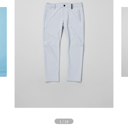
1
/
16