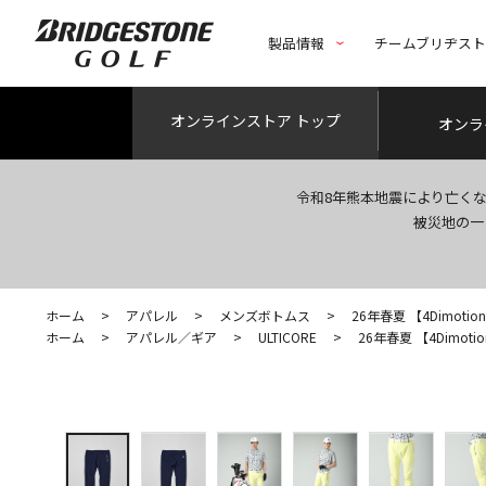
製品情報
チームブリヂス
オンライン
ストア トップ
オンラ
令和8年熊本地震により亡く
被災地の一
ホーム
>
アパレル
>
メンズボトムス
>
26年春夏 【4Dimotio
ホーム
>
アパレル／ギア
>
ULTICORE
>
26年春夏 【4Dimoti