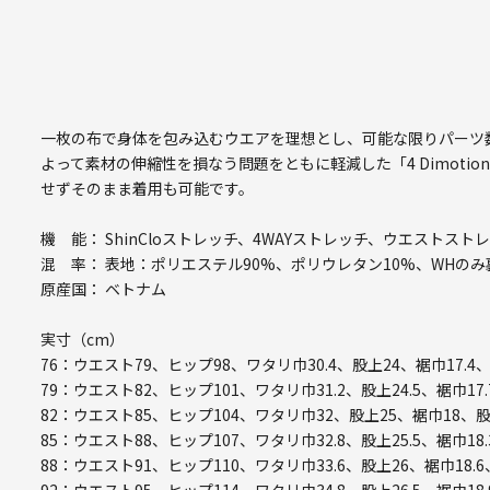
一枚の布で身体を包み込むウエアを理想とし、可能な限りパーツ
よって素材の伸縮性を損なう問題をともに軽減した「4 Dimotio
せずそのまま着用も可能です。
機 能： ShinCloストレッチ、4WAYストレッチ、ウエストスト
混 率： 表地：ポリエステル90%、ポリウレタン10%、WHのみ
原産国： ベトナム
実寸（cm）
76：ウエスト79、ヒップ98、ワタリ巾30.4、股上24、裾巾17.4
79：ウエスト82、ヒップ101、ワタリ巾31.2、股上24.5、裾巾17.
82：ウエスト85、ヒップ104、ワタリ巾32、股上25、裾巾18、股
85：ウエスト88、ヒップ107、ワタリ巾32.8、股上25.5、裾巾18.
88：ウエスト91、ヒップ110、ワタリ巾33.6、股上26、裾巾18.6