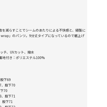
数を減らすことでシームのあたりによる不快感と、縫製に
n wrap」のパンツ。9分丈タイプになっているので裾上げ
レッチ、UVカット、撥水
裏地付き：ポリエステル100%
、股下69
7、股下70
下70
3、股下71
、股下71