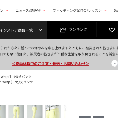
トン
ニュース/読み物
フィッティング試打会/レッスン
製
ランキング
インストア商品一覧
今なら新規会員登録で1,000円OFFクーポンプレゼント！
なられた方々に謹んでお悔やみを申し上げますとともに、被災された皆さまに
＜商品配送に関するお知らせ＞
日でも早い復旧と、被災者の皆さまが平穏な生活を取り戻されることを祈念
＜夏季休暇中のご注文・発送・お問い合わせ＞
n Wrap 】 9分丈パンツ
on Wrap 】 9分丈パンツ