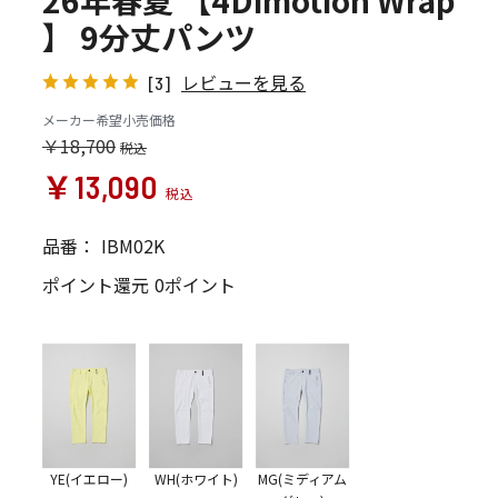
26年春夏 【4Dimotion Wrap
】 9分丈パンツ
レビューを見る
[3]
メーカー希望小売価格
￥18,700
￥13,090
品番：
IBM02K
ポイント還元
0ポイント
YE(イエロー)
WH(ホワイト)
MG(ミディアム