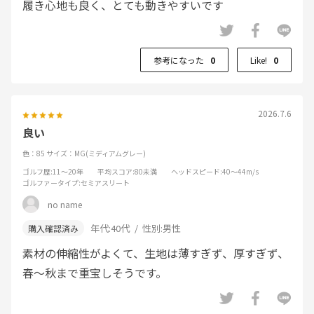
履き心地も良く、とても動きやすいです
参考になった
0
Like!
0
2026.7.6
良い
色：85
サイズ：MG(ミディアムグレー)
ゴルフ歴
:11～20年
平均スコア
:80未満
ヘッドスピード
:40～44m/s
ゴルファータイプ
:セミアスリート
no name
年代:
40代
性別:
男性
素材の伸縮性がよくて、生地は薄すぎず、厚すぎず、
春～秋まで重宝しそうです。