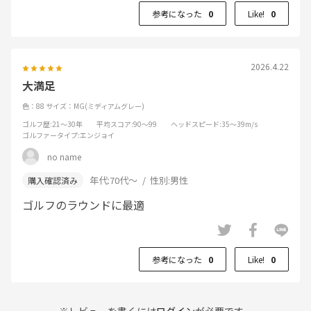
参考になった
0
Like!
0
2026.4.22
大満足
色：88
サイズ：MG(ミディアムグレー)
ゴルフ歴
:21～30年
平均スコア
:90～99
ヘッドスピード
:35～39m/s
ゴルファータイプ
:エンジョイ
no name
年代:
70代～
性別:
男性
ゴルフのラウンドに最適
参考になった
0
Like!
0
※レビューを書くには
ログイン
が必要です。