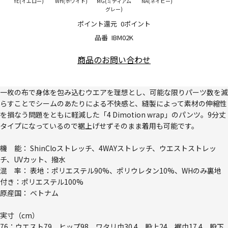
YE(イエロー)
WH(ホワイト)
MG(ミディアム
NA(ネイビー)
グレー)
ポイント還元
0ポイント
品番
IBM02K
商品のお問い合わせ
一枚の布で身体を包み込むウエアを理想とし、可能な限りパーツ数を減
らすことでシームのあたりによる不快感と、縫製によって素材の伸縮性
を損なう問題をともに軽減した「4 Dimotion wrap」のパンツ。9分丈
タイプになっているので裾上げせずそのまま着用も可能です。
機 能： ShinCloストレッチ、4WAYストレッチ、ウエストストレッ
チ、UVカット、撥水
混 率： 表地：ポリエステル90%、ポリウレタン10%、WHのみ裏地
付き：ポリエステル100%
原産国： ベトナム
実寸（cm）
76：ウエスト79、ヒップ98、ワタリ巾30.4、股上24、裾巾17.4、股下