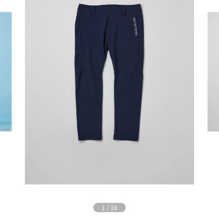
1
/
16