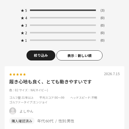
★
5
(3)
★
4
(0)
★
3
(0)
★
2
(0)
★
1
(0)
絞り込み
表示：新しい順
2026.7.15
履き心地も良く、とても動きやすいです
色：82
サイズ：NA(ネイビー)
ゴルフ歴
:31年以上
平均スコア
:90～99
ヘッドスピード
:不明
ゴルファータイプ
:エンジョイ
よしやん
年代:
60代
性別:
男性