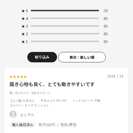
★
5
(3)
★
4
(0)
★
3
(0)
★
2
(0)
★
1
(0)
絞り込み
表示：新しい順
2026.7.15
履き心地も良く、とても動きやすいです
色：82
サイズ：NA(ネイビー)
ゴルフ歴
:31年以上
平均スコア
:90～99
ヘッドスピード
:不明
ゴルファータイプ
:エンジョイ
よしやん
年代:
60代
性別:
男性