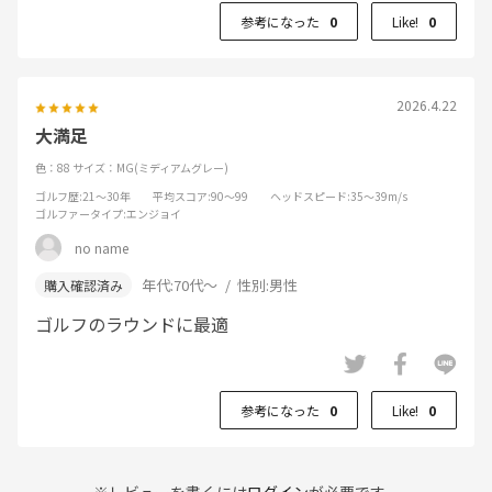
参考になった
0
Like!
0
2026.4.22
大満足
色：88
サイズ：MG(ミディアムグレー)
ゴルフ歴
:21～30年
平均スコア
:90～99
ヘッドスピード
:35～39m/s
ゴルファータイプ
:エンジョイ
no name
年代:
70代～
性別:
男性
ゴルフのラウンドに最適
参考になった
0
Like!
0
※レビューを書くには
ログイン
が必要です。