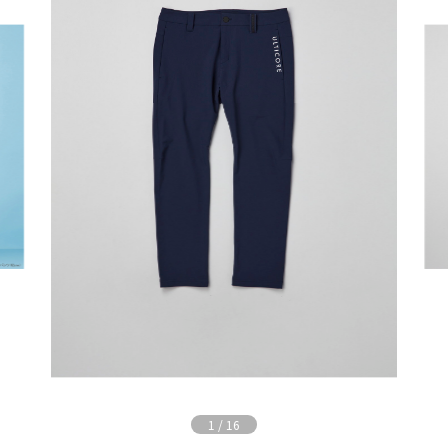
1
/
16