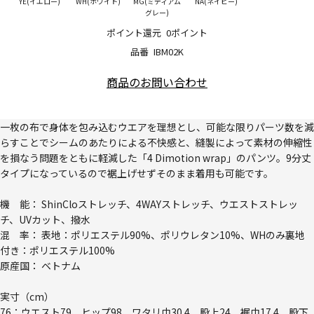
YE(イエロー)
WH(ホワイト)
MG(ミディアム
NA(ネイビー)
グレー)
ポイント還元
0ポイント
品番
IBM02K
商品のお問い合わせ
一枚の布で身体を包み込むウエアを理想とし、可能な限りパーツ数を減
らすことでシームのあたりによる不快感と、縫製によって素材の伸縮性
を損なう問題をともに軽減した「4 Dimotion wrap」のパンツ。9分丈
タイプになっているので裾上げせずそのまま着用も可能です。
機 能： ShinCloストレッチ、4WAYストレッチ、ウエストストレッ
チ、UVカット、撥水
混 率： 表地：ポリエステル90%、ポリウレタン10%、WHのみ裏地
付き：ポリエステル100%
原産国： ベトナム
実寸（cm）
76：ウエスト79、ヒップ98、ワタリ巾30.4、股上24、裾巾17.4、股下