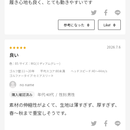
履き心地も良く、とても動きやすいです
参考になった
0
Like!
0
2026.7.6
良い
色：85
サイズ：MG(ミディアムグレー)
ゴルフ歴
:11～20年
平均スコア
:80未満
ヘッドスピード
:40～44m/s
ゴルファータイプ
:セミアスリート
no name
年代:
40代
性別:
男性
素材の伸縮性がよくて、生地は薄すぎず、厚すぎず、
春～秋まで重宝しそうです。