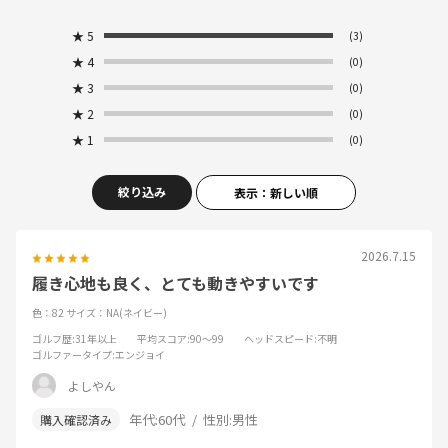
★
5
(3)
★
4
(0)
★
3
(0)
★
2
(0)
★
1
(0)
絞り込み
表示：新しい順
2026.7.15
履き心地も良く、とても動きやすいです
色：82
サイズ：NA(ネイビー)
ゴルフ歴
:31年以上
平均スコア
:90～99
ヘッドスピード
:不明
ゴルファータイプ
:エンジョイ
よしやん
年代:
60代
性別:
男性