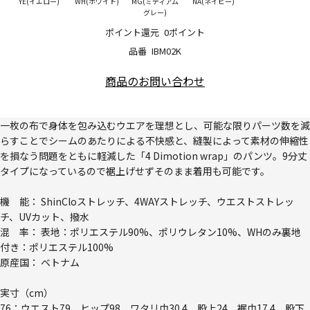
YE(イエロー)
WH(ホワイト)
MG(ミディアム
NA(ネイビー)
グレー)
ポイント還元
0ポイント
品番
IBM02K
商品のお問い合わせ
一枚の布で身体を包み込むウエアを理想とし、可能な限りパーツ数を減
らすことでシームのあたりによる不快感と、縫製によって素材の伸縮性
を損なう問題をともに軽減した「4 Dimotion wrap」のパンツ。9分丈
タイプになっているので裾上げせずそのまま着用も可能です。
機 能： ShinCloストレッチ、4WAYストレッチ、ウエストストレッ
チ、UVカット、撥水
混 率： 表地：ポリエステル90%、ポリウレタン10%、WHのみ裏地
付き：ポリエステル100%
原産国： ベトナム
実寸（cm）
76：ウエスト79、ヒップ98、ワタリ巾30.4、股上24、裾巾17.4、股下