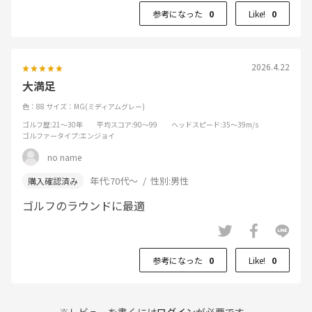
参考になった
0
Like!
0
2026.4.22
大満足
色：88
サイズ：MG(ミディアムグレー)
ゴルフ歴
:21～30年
平均スコア
:90～99
ヘッドスピード
:35～39m/s
ゴルファータイプ
:エンジョイ
no name
年代:
70代～
性別:
男性
ゴルフのラウンドに最適
参考になった
0
Like!
0
※レビューを書くには
ログイン
が必要です。