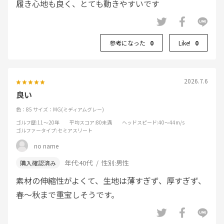
履き心地も良く、とても動きやすいです
参考になった
0
Like!
0
2026.7.6
良い
色：85
サイズ：MG(ミディアムグレー)
ゴルフ歴
:11～20年
平均スコア
:80未満
ヘッドスピード
:40～44m/s
ゴルファータイプ
:セミアスリート
no name
年代:
40代
性別:
男性
素材の伸縮性がよくて、生地は薄すぎず、厚すぎず、
春～秋まで重宝しそうです。