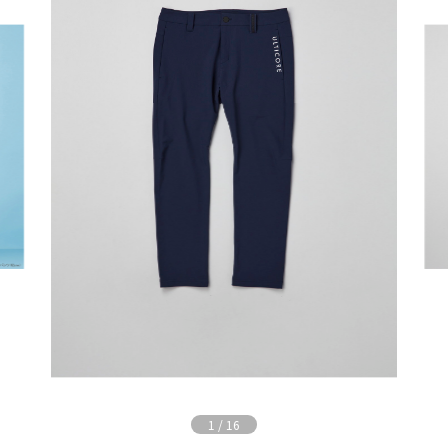
1
/
16