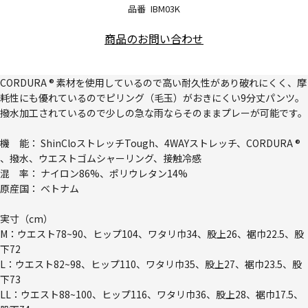
品番
IBM03K
商品のお問い合わせ
CORDURA ® 素材を使用しているので高い耐久性があり破れにくく、摩
耗性にも優れているのでピリング（毛玉）がおきにくい9分丈パンツ。
撥水加工されているので少しの急な雨ならそのままプレーが可能です。
機 能： ShinCloストレッチTough、4WAYストレッチ、CORDURA ®
、撥水、ウエストゴムシャーリング、接触冷感
混 率： ナイロン86%、ポリウレタン14%
原産国： ベトナム
実寸（cm）
M：ウエスト78~90、ヒップ104、ワタリ巾34、股上26、裾巾22.5、股
下72
L：ウエスト82~98、ヒップ110、ワタリ巾35、股上27、裾巾23.5、股
下73
LL：ウエスト88~100、ヒップ116、ワタリ巾36、股上28、裾巾17.5、