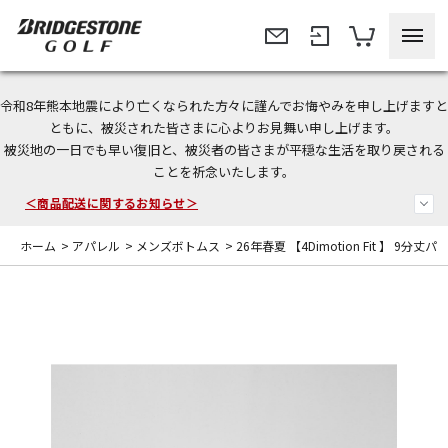
令和8年熊本地震により亡くなられた方々に謹んでお悔やみを申し上げますと
＜夏季休暇中のご注文・発送・お問い合わせ＞
ともに、被災された皆さまに心よりお見舞い申し上げます。
被災地の一日でも早い復旧と、被災者の皆さまが平穏な生活を取り戻される
今なら新規会員登録で1,000円OFFクーポンプレゼント！
ことを祈念いたします。
＜商品配送に関するお知らせ＞
ホーム
>
アパレル
>
メンズボトムス
>
26年春夏 【4Dimotion Fit 】 9分丈パ