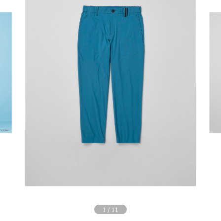
1
/
11