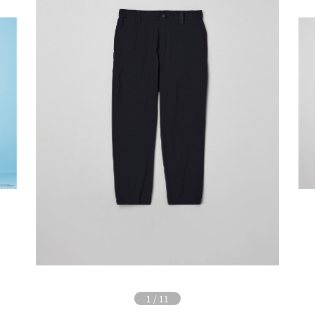
1
/
11