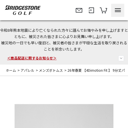
令和8年熊本地震により亡くなられた方々に謹んでお悔やみを申し上げますと
＜夏季休暇中のご注文・発送・お問い合わせ＞
ともに、被災された皆さまに心よりお見舞い申し上げます。
被災地の一日でも早い復旧と、被災者の皆さまが平穏な生活を取り戻される
今なら新規会員登録で1,000円OFFクーポンプレゼント！
ことを祈念いたします。
＜商品配送に関するお知らせ＞
ホーム
>
アパレル
>
メンズボトムス
>
26年春夏 【4Dimotion Fit 】 9分丈パ