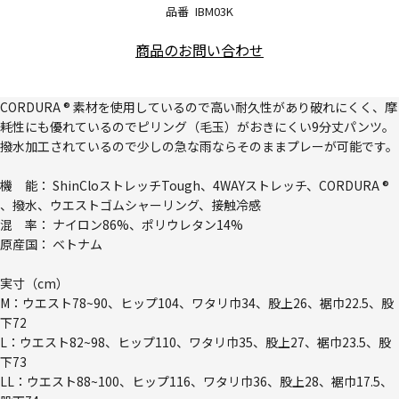
品番
IBM03K
商品のお問い合わせ
CORDURA ® 素材を使用しているので高い耐久性があり破れにくく、摩
耗性にも優れているのでピリング（毛玉）がおきにくい9分丈パンツ。
撥水加工されているので少しの急な雨ならそのままプレーが可能です。
機 能： ShinCloストレッチTough、4WAYストレッチ、CORDURA ®
、撥水、ウエストゴムシャーリング、接触冷感
混 率： ナイロン86%、ポリウレタン14%
原産国： ベトナム
実寸（cm）
M：ウエスト78~90、ヒップ104、ワタリ巾34、股上26、裾巾22.5、股
下72
L：ウエスト82~98、ヒップ110、ワタリ巾35、股上27、裾巾23.5、股
下73
LL：ウエスト88~100、ヒップ116、ワタリ巾36、股上28、裾巾17.5、