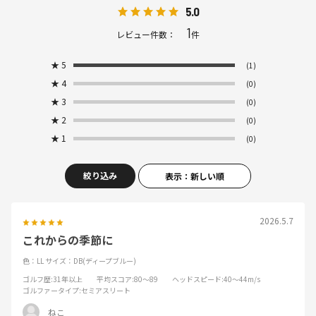
5.0
1
レビュー件数：
件
★
5
(1)
★
4
(0)
★
3
(0)
★
2
(0)
★
1
(0)
絞り込み
表示：新しい順
2026.5.7
これからの季節に
色：LL
サイズ：DB(ディープブルー)
ゴルフ歴
:31年以上
平均スコア
:80～89
ヘッドスピード
:40～44m/s
ゴルファータイプ
:セミアスリート
ねこ