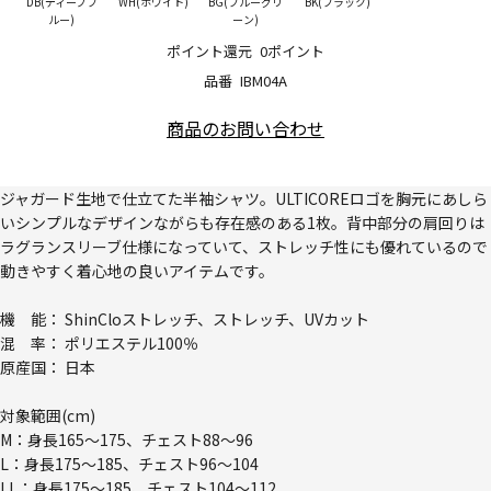
DB(ディープブ
WH(ホワイト)
BG(ブルーグリ
BK(ブラック)
ルー)
ーン)
ポイント還元
0ポイント
品番
IBM04A
商品のお問い合わせ
ジャガード生地で仕立てた半袖シャツ。ULTICOREロゴを胸元にあしら
いシンプルなデザインながらも存在感のある1枚。背中部分の肩回りは
ラグランスリーブ仕様になっていて、ストレッチ性にも優れているので
動きやすく着心地の良いアイテムです。
機 能： ShinCloストレッチ、ストレッチ、UVカット
混 率： ポリエステル100％
原産国： 日本
対象範囲(cm)
M：身長165～175、チェスト88～96
L：身長175～185、チェスト96～104
LL：身長175～185、チェスト104～112