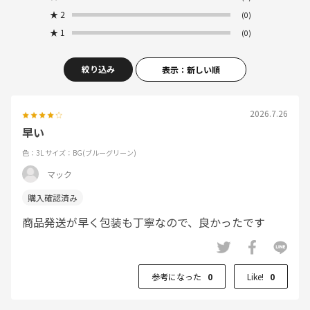
★
2
(0)
★
1
(0)
絞り込み
表示：新しい順
2026.7.26
早い
色：3L
サイズ：BG(ブルーグリーン)
マック
商品発送が早く包装も丁寧なので、良かったです
参考になった
0
Like!
0