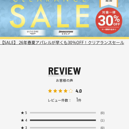
【SALE】 26年春夏アパレルが早くも30％OFF！クリアランスセール
REVIEW
お客様の声
4.0
1
レビュー件数：
件
★
5
(0)
★
4
(1)
★
3
(0)