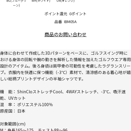
BG(ブルーグリ
WH(ホワイト)
OR(オレンジ)
ーン)
ポイント還元
0ポイント
品番
IBM05A
商品のお問い合わせ
身体に合わせて作成した3Dパターンをベースに、ゴルフスイング時に
おける身体の回転や腕の動きを解析した情報を加えたゴルフウエア専用
設計のアイテム。後ろ身頃は肩甲骨の可動性を考慮したラグランスリー
ブ。衣服内を快適に保つ機能（-3℃）素材で、清涼感のある着心地が嬉
しい総柄プリントデザインの半袖シャツです。
機 能： ShinCloストレッチCool、4WAYストレッチ、-3℃、吸汗速
乾、UVカット
混 率： ポリエステル100％
原産国： 日本
対象範囲(cm)
M：身長165～175、チェスト88～96