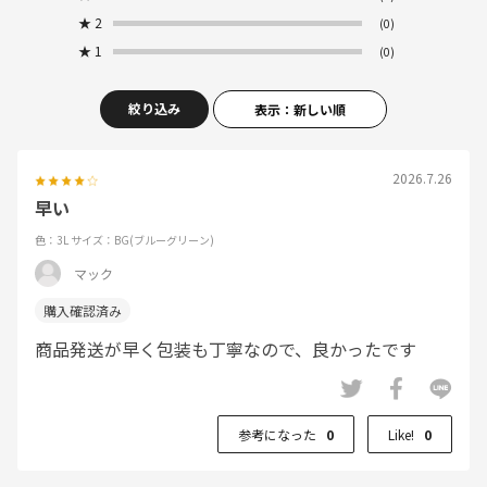
★
2
(0)
★
1
(0)
絞り込み
表示：新しい順
2026.7.26
早い
色：3L
サイズ：BG(ブルーグリーン)
マック
商品発送が早く包装も丁寧なので、良かったです
参考になった
0
Like!
0