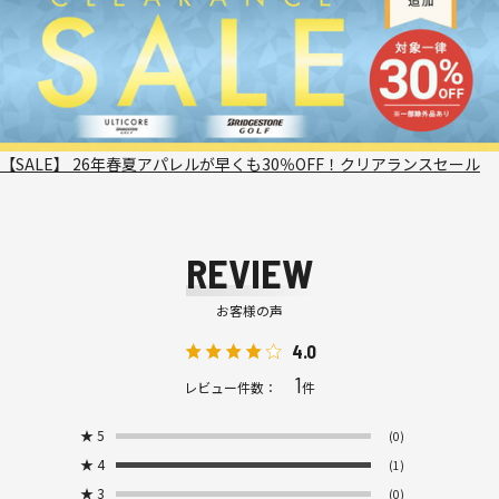
【SALE】 26年春夏アパレルが早くも30％OFF！クリアランスセール
REVIEW
お客様の声
4.0
1
レビュー件数：
件
★
5
(0)
★
4
(1)
★
3
(0)