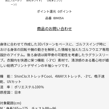
BG(ブルーグリ
WH(ホワイト)
OR(オレンジ)
ーン)
ポイント還元
0ポイント
品番
IBM05A
商品のお問い合わせ
身体に合わせて作成した3Dパターンをベースに、ゴルフスイング時に
おける身体の回転や腕の動きを解析した情報を加えたゴルフウエア専用
設計のアイテム。後ろ身頃は肩甲骨の可動性を考慮したラグランスリー
ブ。衣服内を快適に保つ機能（-3℃）素材で、清涼感のある着心地が嬉
しい総柄プリントデザインの半袖シャツです。
機 能： ShinCloストレッチCool、4WAYストレッチ、-3℃、吸汗速
乾、UVカット
混 率： ポリエステル100％
原産国： 日本
対象範囲(cm)
M：身長165～175、チェスト88～96