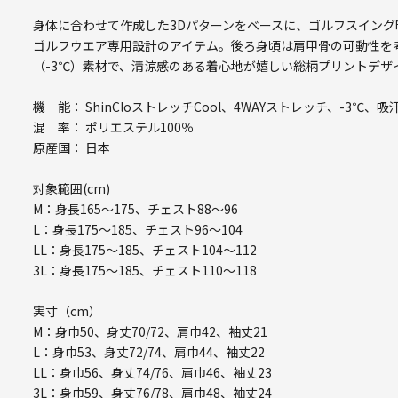
身体に合わせて作成した3Dパターンをベースに、ゴルフスイン
ゴルフウエア専用設計のアイテム。後ろ身頃は肩甲骨の可動性を
（-3℃）素材で、清涼感のある着心地が嬉しい総柄プリントデザ
機 能： ShinCloストレッチCool、4WAYストレッチ、-3℃、
混 率： ポリエステル100％
原産国： 日本
対象範囲(cm)
M：身長165～175、チェスト88～96
L：身長175～185、チェスト96～104
LL：身長175～185、チェスト104～112
3L：身長175～185、チェスト110～118
実寸（cm）
M：身巾50、身丈70/72、肩巾42、袖丈21
L：身巾53、身丈72/74、肩巾44、袖丈22
LL：身巾56、身丈74/76、肩巾46、袖丈23
3L：身巾59、身丈76/78、肩巾48、袖丈24