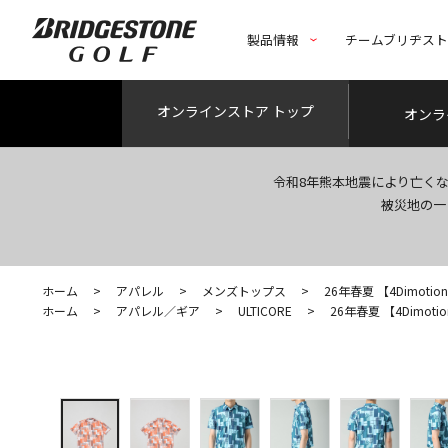
製品情報
チームブリヂス
オンライン
ストア トップ
オンラ
令和8年熊本地震により亡く
被災地の一
ホーム
>
アパレル
>
メンズトップス
>
26年春夏 【4Dimotion F
ホーム
>
アパレル／ギア
>
ULTICORE
>
26年春夏 【4Dimotion 