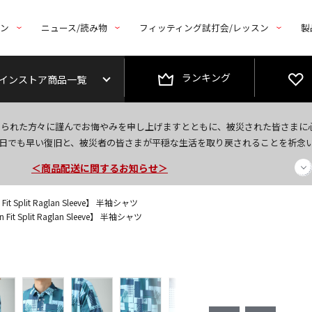
トン
ニュース/読み物
フィッティング試打会/レッスン
製
ランキング
インストア商品一覧
今なら新規会員登録で1,000円OFFクーポンプレゼント！
なられた方々に謹んでお悔やみを申し上げますとともに、被災された皆さまに
＜商品配送に関するお知らせ＞
日でも早い復旧と、被災者の皆さまが平穏な生活を取り戻されることを祈念
＜夏季休暇中のご注文・発送・お問い合わせ＞
it Split Raglan Sleeve】 半袖シャツ
Fit Split Raglan Sleeve】 半袖シャツ