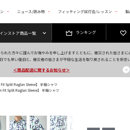
トン
ニュース/読み物
フィッティング試打会/レッスン
製
ランキング
インストア商品一覧
今なら新規会員登録で1,000円OFFクーポンプレゼント！
なられた方々に謹んでお悔やみを申し上げますとともに、被災された皆さまに
＜商品配送に関するお知らせ＞
日でも早い復旧と、被災者の皆さまが平穏な生活を取り戻されることを祈念
＜夏季休暇中のご注文・発送・お問い合わせ＞
it Split Raglan Sleeve】 半袖シャツ
Fit Split Raglan Sleeve】 半袖シャツ