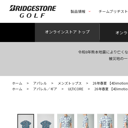
製品情報
チームブリヂス
オンライン
ストア トップ
オンラ
令和8年熊本地震により亡く
被災地の一
ホーム
>
アパレル
>
メンズトップス
>
26年春夏 【4Dimotion F
ホーム
>
アパレル／ギア
>
ULTICORE
>
26年春夏 【4Dimotion 