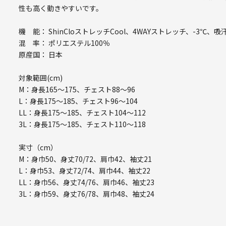
性も高く動きやすいです。
機 能： ShinCloストレッチCool、4WAYストレッチ、-3℃、
混 率： ポリエステル100％
原産国： 日本
対象範囲(cm)
M：身長165～175、チェスト88～96
L：身長175～185、チェスト96～104
LL：身長175～185、チェスト104～112
3L：身長175～185、チェスト110～118
実寸（cm）
M：身巾50、身丈70/72、肩巾42、袖丈21
L：身巾53、身丈72/74、肩巾44、袖丈22
LL：身巾56、身丈74/76、肩巾46、袖丈23
3L：身巾59、身丈76/78、肩巾48、袖丈24