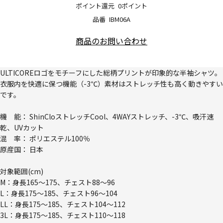
ポイント還元
0ポイント
品番
IBM06A
商品のお問い合わせ
ULTICOREロゴをモチーフにした総柄プリントが印象的な半袖シャツ。
衣服内を快適に保つ機能（-3℃）素材はストレッチ性も高く動きやすい
です。
機 能： ShinCloストレッチCool、4WAYストレッチ、-3℃、吸汗速
乾、UVカット
混 率： ポリエステル100％
原産国： 日本
対象範囲(cm)
M：身長165～175、チェスト88～96
L：身長175～185、チェスト96～104
LL：身長175～185、チェスト104～112
3L：身長175～185、チェスト110～118