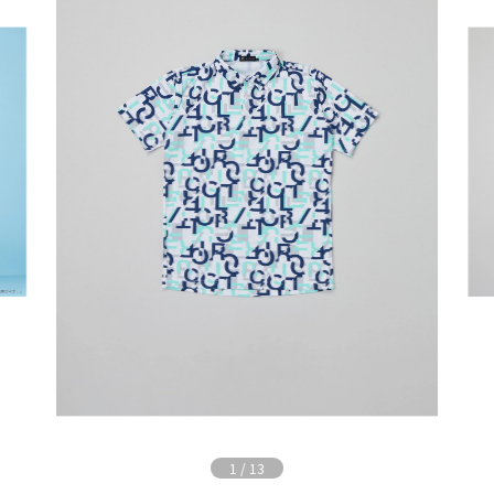
1
/
13