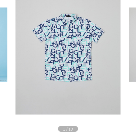
1
/
13