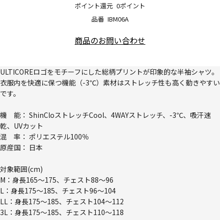
ポイント還元
0ポイント
品番
IBM06A
商品のお問い合わせ
ULTICOREロゴをモチーフにした総柄プリントが印象的な半袖シャツ。
衣服内を快適に保つ機能（-3℃）素材はストレッチ性も高く動きやすい
です。
機 能： ShinCloストレッチCool、4WAYストレッチ、-3℃、吸汗速
乾、UVカット
混 率： ポリエステル100％
原産国： 日本
対象範囲(cm)
M：身長165～175、チェスト88～96
L：身長175～185、チェスト96～104
LL：身長175～185、チェスト104～112
3L：身長175～185、チェスト110～118